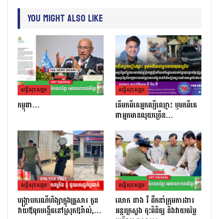
You Might Also Like
សន្តិសុខសង្គម
សន្តិសុខសង្គម
កម្ពុជា…
តេីមកពីគេអ្នកល្បីឈ្មោះ​ ឫមកពីគេ
ជាអ្នកមានលុយច្រេីន​…
សន្តិសុខសង្គម
សន្តិសុខសង្គម
បង្ក្រាបករណីហិង្សាក្នុងគ្រួសារ កូន
លោក ផាង វី ដឹកនាំក្រុមការងារ
វាយឪពុកបង្កើតនៅស្រុកឱរ៉ាល់,…
អន្តរក្រសួង ចុះពិនិត្យ និងវាយតម្លៃ