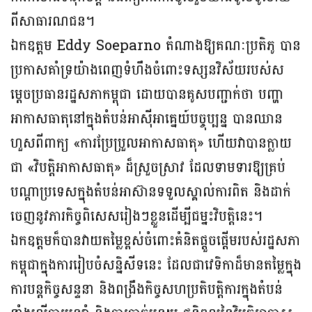
ពីសាធារណជន។
ឯកឧត្តម Eddy Soeparno តំណាងឱ្យគណៈប្រតិភូ បាន
ប្រកាសគាំទ្រយ៉ាងពេញទំហឹងចំពោះទស្សនវិស័យរបស់ស
ម្តេចប្រធានរដ្ឋសភាកម្ពុជា ដោយបានគូសបញ្ជាក់ថា បញ្ហា
អាកាសធាតុនៅក្នុងតំបន់អាស៊ីអាគ្នេយ៍បច្ចុប្បន្ន បានឈាន
ហួសពីពាក្យ «ការប្រែប្រួលអាកាសធាតុ» ហើយវាបានក្លាយ
ជា «វិបត្តិអាកាសធាតុ» ដ៏ស្រួចស្រាវ ដែលទាមទារឱ្យគ្រប់
បណ្តាប្រទេសក្នុងតំបន់អាស៊ានទទួលស្គាល់ការពិត និងដាក់
ចេញនូវភារកិច្ចពិសេសរៀងៗខ្លួនដើម្បីជម្នះវិបត្តិនេះ។
ឯកឧត្តមក៏បានវាយតម្លៃខ្ពស់ចំពោះគំនិតផ្តួចផ្តើមរបស់រដ្ឋសភា
កម្ពុជាក្នុងការរៀបចំសន្និសីទនេះ ដែលជាវេទិកាដ៏មានតម្លៃក្នុង
ការបន្តកិច្ចសន្ទនា និងពង្រឹងកិច្ចសហប្រតិបត្តិការក្នុងតំបន់