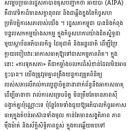
សម្តេចប្រធានរដ្ឋសភាបានគូសបញ្ជាក់ថា អាយប៉ា (AIPA)
គឺជាវេទិកាដ៏មានសក្ដានុពល និងជាឆ្អឹងខ្នងនៃកិច្ចសហ
ប្រតិបត្តិការសភារបស់យើង ។ រដ្ឋសភាកម្ពុជា បាននិងកំពុង
បន្តបេសកកម្មយ៉ាងសកម្ម ក្នុងកិច្ចសហការយ៉ាងជិតស្និទ្ធជា
មួយស្ថាប័នអភិបាលកិច្ច ដៃគូជាតិ និងអន្តរជាតិ ដើម្បីប្រែ
ក្លាយរបៀបវារៈអាកាសធាតុឱ្យទៅជាសកម្មភាពពិត។ ក្នុង
នោះ «ការទូតសភា» គឺជាកម្លាំងចលករដ៏សំខាន់ដែលមិនអាច
ខ្វះបាន។ យើងត្រូវរួមគ្នាពង្រឹងយន្តការត្រួតពិនិត្យ
របស់សភាលើរាល់ការប្តេជ្ញាចិត្តនានាពាក់ព័ន្ធនឹងអាកាសធាតុ
ដើម្បីធានាថា រាល់ការសម្រេចចិត្ត មិនត្រឹមតែមានភាពស៊ី
ចង្វាក់គ្នាប៉ុណ្ណោះទេ ប៉ុន្តែថែមទាំងជួយឱ្យអភិបាលកិច្ចអាកាស
ធាតុក្នុងតំបន់អាស៊ានទាំងមូល កាន់តែមានសង្គតិភាព ភាព
ម៉ឺងម៉ាត់ និងស័ក្តិសិទ្ធិភាពខ្ពស់ ក្នុងការឆ្លើយតបទៅ