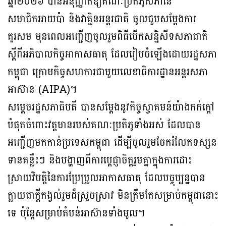
ឆ្នាំ២០២៦ បានអនុញ្ញាតឱ្យគណៈប្រតិភូសភានៃ
សមាជិកអាយប៉ា និងវាគ្មិនអន្តរជាតិ ចូលជួបសម្តែងការ
គួរសម មុនពេលអញ្ជើញចូលរួមពិធីបើកសន្និសីទសភាជាតិ
ស្តីពីអភិបាលកិច្ចអាកាសធាតុ ដែលរៀបចំឡើងដោយរដ្ឋសភា
កម្ពុជា ក្រោមកិច្ចសហការជាមួយលេខាធិការដ្ឋានអន្តរសភា
អាស៊ាន (AIPA)។
សម្តេចរដ្ឋសភាធិបតី បានសម្តែងនូវកិច្ចស្វាគមន៍យ៉ាងកក់ក្តៅ
បំផុតចំពោះវត្តមានរបស់គណៈប្រតិភូទាំងអស់ ដែលបាន
អញ្ជើញមកកាន់ប្រទេសកម្ពុជា ដើម្បីចូលរួមចែករំលែកទស្សន
ទានគន្លឹះៗ និងបង្ហាញពីការប្តេជ្ញាចិត្តរួមគ្នាក្នុងការដោះ
ស្រាយវិបត្តិនៃការប្រែប្រួលអាកាសធាតុ ដែលបច្ចុប្បន្នបាន
ក្លាយជាក្តីកង្វល់រួមដ៏ស្រួចស្រាវ មិនត្រឹមតែសម្រាប់កម្ពុជានោះ
ទេ ប៉ុន្តែសម្រាប់តំបន់អាស៊ានទាំងមូល។