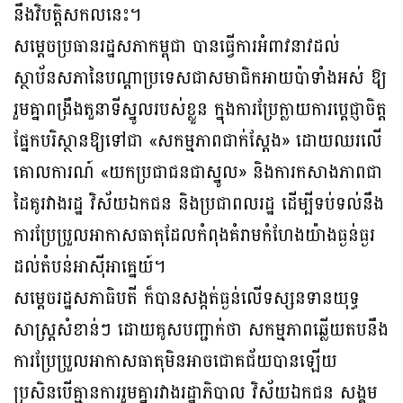
នឹងវិបត្តិសកលនេះ។
សម្តេចប្រធានរដ្ឋសភាកម្ពុជា បានធ្វើការអំពាវនាវដល់
ស្ថាប័នសភានៃបណ្តាប្រទេសជាសមាជិកអាយប៉ាទាំងអស់ ឱ្យ
រួមគ្នាពង្រឹងតួនាទីស្នូលរបស់ខ្លួន ក្នុងការប្រែក្លាយការប្តេជ្ញាចិត្ត
ផ្នែកបរិស្ថានឱ្យទៅជា «សកម្មភាពជាក់ស្តែង» ដោយឈរលើ
គោលការណ៍ «យកប្រជាជនជាស្នូល» និងការកសាងភាពជា
ដៃគូរវាងរដ្ឋ វិស័យឯកជន និងប្រជាពលរដ្ឋ ដើម្បីទប់ទល់នឹង
ការប្រែប្រួលអាកាសធាតុដែលកំពុងគំរាមកំហែងយ៉ាងធ្ងន់ធ្ងរ
ដល់តំបន់អាស៊ីអាគ្នេយ៍។
សម្តេចរដ្ឋសភាធិបតី ក៏បានសង្កត់ធ្ងន់លើទស្សនទានយុទ្ធ
សាស្ត្រសំខាន់ៗ ដោយគូសបញ្ជាក់ថា សកម្មភាពឆ្លើយតបនឹង
ការប្រែប្រួលអាកាសធាតុមិនអាចជោគជ័យបានឡើយ
ប្រសិនបើគ្មានការរួមគ្នារវាងរដ្ឋាភិបាល វិស័យឯកជន សង្គម