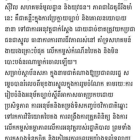
ស៊ីវិល សហគមន៍មូលដ្ឋាន និងយុវជន។ ភាពជាដៃគូដ៏រឹងមាំ
នេះ គឺជាគន្លឹះក្នុងការប្រែក្លាយច្បាប់ និងគោលនយោបាយ
នានា ទៅជាការអនុវត្តជាក់ស្តែង ដោយដាច់ខាតត្រូវយកប្រជា
ជនជាស្នូល ធានាការការពារជីវភាពរស់នៅ គាំទ្រសហគមន៍
ងាយរងគ្រោះបំផុត លើកកម្ពស់កំណើនបៃតង និងមិន
បោះបង់នរណាម្នាក់ចោលឡើយ។
សម្រាប់ស្ថាប័នសភា ក្នុងនាមជាតំណាងឱ្យប្រជាពលរដ្ឋ ស
ម្តេចបានរំលេចពីមុខងារស្នូលក្នុងការរួមចំណែក តាមរយៈការ
រៀបចំនិងអនុម័តច្បាប់ស្តីពីអាកាសធាតុប្រកបដោយ
ប្រសិទ្ធភាព ការអនុម័តនិងតម្រង់ទិសកញ្ចប់ថវិកាជាតិឆ្ពោះ
ទៅរកការវិនិយោគបៃតង ការពង្រឹងការត្រួតពិនិត្យ និងការ
លើកកម្ពស់តម្លាភាពលើការអនុវត្តរបស់រដ្ឋាភិបាល ព្រមទាំង
ការកសាងទំនុកចិត្ត និងកៀរគរការចូលរួមយ៉ាងទូលំទូលាយ