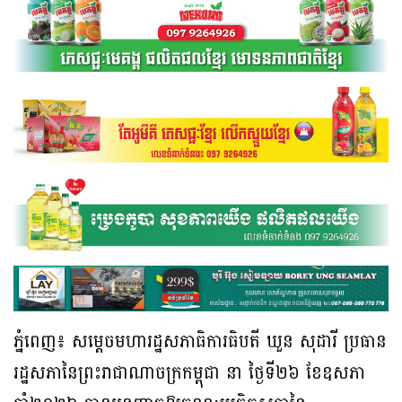
ភ្នំពេញ៖ សម្តេចមហារដ្ឋសភាធិការធិបតី ឃួន សុដារី ប្រធាន
រដ្ឋសភានៃព្រះរាជាណាចក្រកម្ពុជា នា ថ្ងៃទី២៦ ខែឧសភា