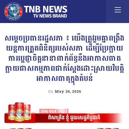
សម្តេចប្រធានរដ្ឋសភា ៖ យើងត្រូវរួមគ្នាពង្រឹង
យន្តការត្រួតពិនិត្យរបស់សភា ដើម្បីប្រែក្លាយ
ការប្តេជ្ញាចិត្តនានាពាក់ព័ន្ធនឹងអាកាសធាត
ក្លាយជាសកម្មភាពជាក់ស្តែងដោះស្រាយវិបត្តិ
អាកាសធាតុក្នុងតំបន់
On
May 26, 2026