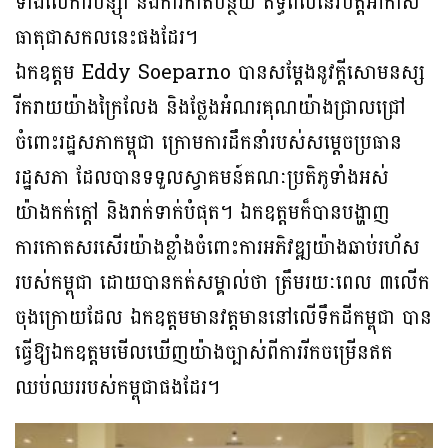
ទាំងលើការបន្ស៊ាំ និងការកាត់បន្ថយ ឥទ្ធិពលនៃវិបត្តិអាកាស
ធាតុជាសកលនេះផងដែរ។
ឯកឧត្តម Eddy Soeparno បានសម្តែងនូវក្តីសោមនស្ស
រីករាយយ៉ាងក្រៃលែង និងថ្លែងអំណរគុណយ៉ាងជ្រាលជ្រៅ
ចំពោះរដ្ឋសភាកម្ពុជា ក្រោមការដឹកនាំរបស់សម្តេចប្រធាន
រដ្ឋសភា ដែលបានទទួលស្វាគមន៍គណៈប្រតិភូទាំងអស់
យ៉ាងកក់ក្តៅ និងរាក់ទាក់បំផុត។ ឯកឧត្តមក៏បានបង្ហាញ
ការកោតសរសើរយ៉ាងខ្លាំងចំពោះការអភិវឌ្ឍយ៉ាងឆាប់រហ័ស
របស់កម្ពុជា ដោយបានកត់សម្គាល់ថា ត្រឹមរយៈពេល ៣លើក
ចុងក្រោយដែល ឯកឧត្តមមានវត្តមាននៅលើទឹកដីកម្ពុជា បាន
ធ្វើឱ្យឯកឧត្តមមើលឃើញយ៉ាងច្បាស់ពីការរីកចម្រើនឥត
ឈប់ឈររបស់កម្ពុជាផងដែរ។