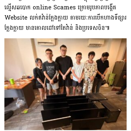
ល្មើសឆបោក online Scames ក្រោមរូបភាពបង្កើត
Website លក់ឥវ៉ាន់ក្លែងក្លាយ តាមរយៈការបើកហាងទីផ្សារ
ក្លែងក្លាយ មានគោលដៅទៅតៃវ៉ាន់ និងប្រទេសចិន៕