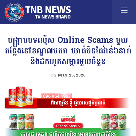
បង្ក្រាបបទល្មើស Online Scams មួយ
កន្លែងនៅខណ្ឌ៧មករា ឃាត់ចិនតៃវ៉ាន់៦នាក់
និងដកហូតសម្ភារមួយចំនួន
On
May 26, 2026