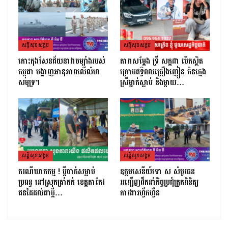
សន្តិសុខសង្គម
សន្តិសុខសង្គម
កោះកុងសែនជ័យនាវាចម្បាំងរបស់
តារាសម្ដែង ទ្រី សក្កដា បើកស្ថិត
កម្ពុជា បង្ហាញអានុភាពលើលំហ
ក្រោមឥទ្ធិពលគ្រឿងញៀន កិនក្មេង
សមុទ្រ។
ស្រីម្នាក់ស្លាប់ និងម្ដាយ…
សន្តិសុខសង្គម
សន្តិសុខសង្គម
ករណីឃាតកម្ម ! ប្ដីចាក់សម្លាប់
ឧត្តមសេនីយ៍ទោ ស សំបូរធន
ប្រពន្ធ នៅស្រុកត្រាំកក់ ខេត្តតាកែវ
អញ្ជើញដឹកនាំកិច្ចប្រជុំត្រួតពិនិត្យ​
ជនដៃដល់ជាប្ដី…
ការងារហ្វឹកហ្វឺន