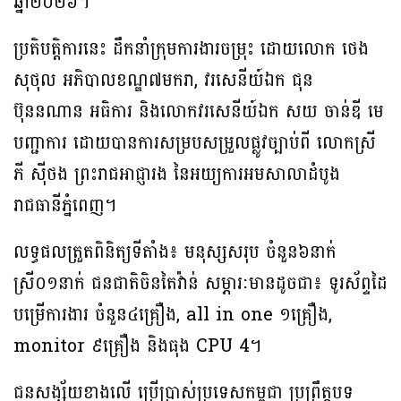
ឆ្នាំ២០២៦។
ប្រតិបត្ដិការនេះ ដឹកនាំក្រុមការងារចម្រុះ ដោយលោក ថេង
សុថុល អភិបាលខណ្ឌ៧មករា, វរសេនីយ៍ឯក ជុន
ប៊ុននណាន អធិការ និងលោកវរសេនីយ៍ឯក សយ ចាន់ឌី មេ
បញ្ជាការ ដោយបានការសម្របសម្រួលផ្លូវច្បាប់ពី លោកស្រី
ភី ស៊ីថង ព្រះរាជអាជ្ញារង នៃអយ្យការអមសាលាដំបូង
រាជធានីភ្នំពេញ។
លទ្ធផលត្រួតពិនិត្យទីតាំង៖ មនុស្សសរុប ចំនួន៦នាក់
ស្រី០១នាក់ ជនជាតិចិនតៃវ៉ាន់ សម្ភារៈមានដូចជា៖ ទូរស័ព្ទដៃ
បម្រើការងារ ចំនួន៤គ្រឿង, all in one ១គ្រឿង,
monitor ៩គ្រឿង និងធុង CPU 4។
ជនសង្ស័យខាងលើ ប្រើប្រាស់ប្រទេសកម្ពុជា ប្រព្រឹត្តបទ