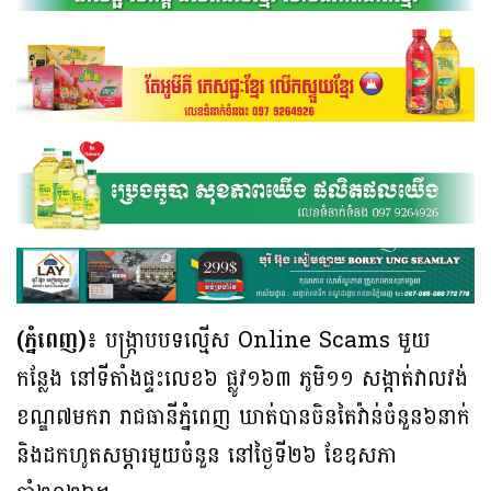
(ភ្នំពេញ)៖
បង្ក្រាបបទល្មើស Online Scams មួយ
កន្លែង នៅទីតាំងផ្ទះលេខ៦ ផ្លូវ១៦៣ ភូមិ១១ សង្កាត់វាលវង់
ខណ្ឌ៧មករា រាជធានីភ្នំពេញ ឃាត់បានចិនតៃវ៉ាន់ចំនួន៦នាក់
និងដកហូតសម្ភារមួយចំនួន នៅថ្ងៃទី២៦ ខែឧសភា