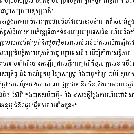
ការសម្របសម្រួល និងកិច្ចសហប្រតិបត្តិការក្នុងកិច្ចការអន្តរជាតិ 
រួមសម្រាប់មនុស្សជាតិ។
ថ្លែងអរគុណចំពោះក្រុមហ៊ុនចិនដែលបានរួមចំណែកដ៏សំខាន់ក្នុ
កដាក់ខ្ពស់ចំពោះការអភិវឌ្ឍទំនាក់ទំនងជាមួយប្រទេសចិន ហើយនឹ
 ប្រទេសស៊ែប៊ីគាំទ្រគំនិតផ្តួចផ្តើមសកលសំខាន់ៗដែលលើក
សហប្រតិបត្តិការពហុភាគីជាមួយប្រទេសចិន ដើម្បីគាំពារសន្តិភាព និ
ុខរដ្ឋនៃប្រទេសទាំងពីរបានអញ្ជើញជាសក្ខីភាពក្នុងពិធីចុះហត្ថលេខ
កិច្ច និងពាណិជ្ជកម្ម វិទ្យាសាស្ត្រ និងបច្ចេកវិទ្យា អប់រំ តុល
្លែងការណ៍រួមរវាងសាធារណរដ្ឋប្រជាមានិតចិន និងសាធារណរដ្ឋស៊ែប៊
ស៊ែប៊ី ក្នុងយុគសម័យថ្មី» និង «សេចក្តីថ្លែងការណ៍រួមរវាងស
ារអនុវត្តគំនិតផ្តួចផ្តើមសកលទាំងបួន»៕