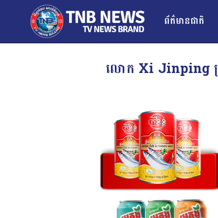
ព័ត៌មានជាតិ
លោក Xi Jinping ប្រធ