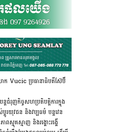
ក Vucic ប្រធានាធិបតីស៊ែប៊ី
ជំរុញកិច្ចសហប្រតិបត្តិការក្នុង
្តូរយុវជន និងវប្បធម៌ បន្តវេន
ាពស្មុគស្មាញ និងរង្គោះរង្គើ