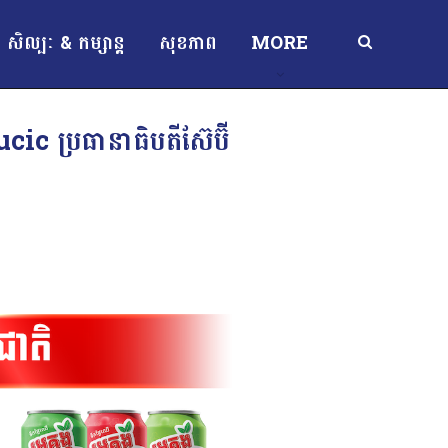
សិល្បៈ & កម្សាន្ត
សុខភាព
MORE
c ប្រធានាធិបតីស៊ែប៊ី