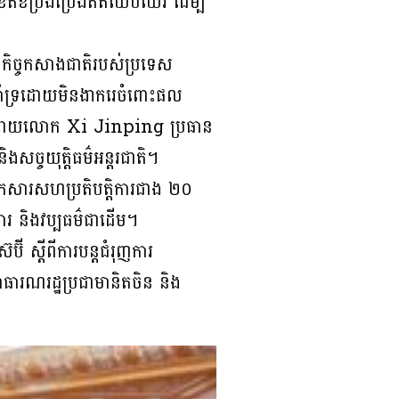
និងខិតខំប្រឹងប្រែងឥតឈប់ឈរ ដើម្បី
ងកិច្ចកសាងជាតិរបស់ប្រទេស
ងគាំទ្រដោយមិនងាករេចំពោះផល
ឡើងដោយលោក Xi Jinping ប្រធាន
ងសច្ចយុត្តិធម៌អន្តរជាតិ។
ាលើឯកសារសហប្រតិបត្តិការជាង ២០
ាការ និងវប្បធម៌ជាដើម។
ី ស្តីពីការបន្តជំរុញការ
ាធារណរដ្ឋប្រជាមានិតចិន និង