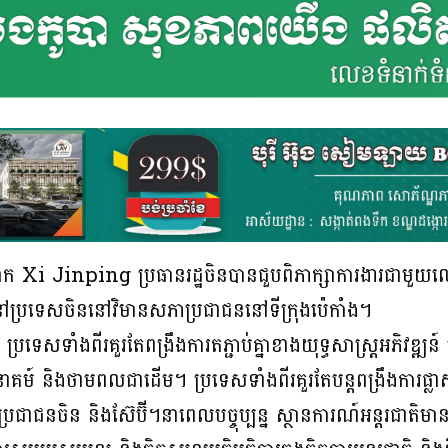
Xi Jinping ប្រធានរដ្ឋចិនបានជួបពិភាក្សាការងារជាមួយលោ
្ឋនៅប្រទេសចិននៅវិមានសភាប្រជាជននៅទីក្រុងប៉េកាំង។
ទាំងពីរគួរតែពង្រឹងការតភ្ជាប់គ្នាខាងយុទ្ធសាស្ត្រអភិវឌ្ឍន៍ បន្ត
នាគម៍ និងថាមពលជាដើម។ ប្រទេសទាំងពីរគួរតែបន្តពង្រឹងការផ្លាស់ប
ប្រជាជនចិន និងស៊ែប៊ី។នាពេលបច្ចុប្បន្ន ស្ថានការណ៍អន្តរជាតិមានភ