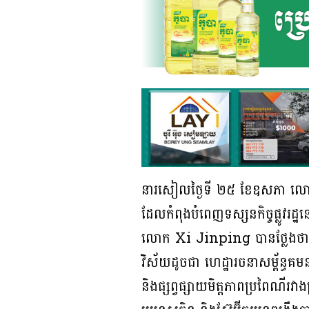
នារសៀលថ្ងៃទី ២៥ ខែឧសភា លោក 
ដែលកំពុងបំពេញទស្សនកិច្ចផ្លូវរដ
លោក Xi Jinping បានថ្លែងថា ប្រទេស
វិស័យដូចជា ហេដ្ឋារចនាសម្ព័ន្ធគម
និងផ្សព្វផ្សាយមិត្តភាពប្រពៃណីរវាង