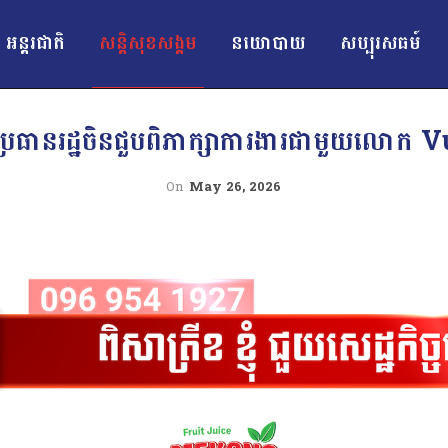
អន្ដរជាតិ
សន្តិសុខសង្គម
នយោបាយ
សប្បុរសធម៍
ានរដ្ឋចិនជួបពិភាក្សាការងារជាមួយលោក Vuci
On
May 26, 2026