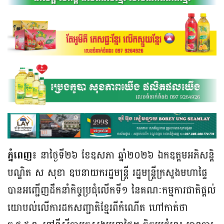
ភ្នំពេញ៖
នាថ្ងៃទី២៦ ខែឧសភា ឆ្នាំ២០២៦ ឯកឧត្តមអភិសន្តិ
បណ្ឌិត ស សុខា ឧបនាយករដ្ឋមន្ត្រី រដ្ឋមន្ត្រីក្រសួងមហាផ្ទៃ
បានអញ្ជើញដឹកនាំកិច្ចប្រជុំលើកទី១ នៃគណៈកម្មការជាតិផ្តល់
យោបល់លើការដកសញ្ជាតិខ្មែរពីកំណើត ហៅកាត់ថា