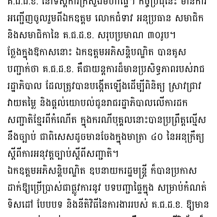
គ.ជ.ដ.ខ. នៅទីស្តីការក្រសួងមហាផ្ទៃ។ កិច្ចប្រជុំនេះ មានការ
អញ្ជើញចូលរួមពីឯកឧត្តម លោកជំទាវ អនុប្រធាន សមាជិក
និងសមាជិកានៃ គ.ជ.ដ.ខ. សរុបប្រមាណ ៣០រូប។
ថ្លែងក្នុងឱកាសនោះ ឯកឧត្តមអភិសន្តិបណ្ឌិត បានគូស
បញ្ជាក់ថា គ.ជ.ដ.ខ. គឺជាយន្តការដ៏មានប្រសិទ្ធភាពរបស់រាជ
រដ្ឋាភិបាល ដែលត្រូវបានបង្កើតឡើងដើម្បីពិនិត្យ ស្រាវជ្រាវ
វាយតម្លៃ និងផ្តល់យោបល់ជូនរាជរដ្ឋាភិបាលលើការដក
សញ្ជាតិខ្មែរពីកំណើត ក្នុងករណីបុគ្គលនោះបានប្រព្រឹត្តល្មើស
នឹងច្បាប់ ជាពិសេសដូចមានចែងក្នុងមាត្រា ៤០ នៃអនុក្រឹត្យ
ស្តីពីការអនុវត្តច្បាប់ស្តីពីសញ្ជាតិ។
ឯកឧត្តមអភិសន្តិបណ្ឌិត ឧបនាយករដ្ឋមន្ត្រី ក៏បានប្រកាស
ដាក់ឱ្យប្រើប្រាស់ជាផ្លូវការនូវ បទបញ្ជាផ្ទៃក្នុង សម្រាប់កំណត់
ទិសដៅ បែបបទ និងនីតិវិធីនៃការងាររបស់ គ.ជ.ដ.ខ. ឱ្យមាន