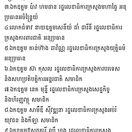
៣.ឯកឧត្តម ប៉ាវ ហមផាន រដ្ឋលេខាធិការក្រសួងមហាផ្ទៃ អនុ
ប្រធានអចិន្ត្រៃយ៍
៤.លោកជំទាវ នាយឧត្តមសេនីយ៍ ដាំ ដារីនី រដ្ឋលេខាធិការ
ក្រសួងការពារជាតិ អនុប្រធាន
៥.ឯកឧត្តម តាន់ហ៊ាង ដាវ័ណ្ណ រដ្ឋលេខាធិការក្រសួងយុត្តិធម៌
អនុប្រធាន
៦.ឯកឧត្តម ស៊ា កុសល រដ្ឋលេខាធិការក្រសួងការបរទេស
និងសហប្រតិបត្តិការអន្តរជាតិ សមាជិក
៧.ឯកឧត្តម នេត មុន្នី រដ្ឋលេខាធិការក្រសួងសេដ្ឋកិច្ច
និងហិរញ្ញវត្ថុ សមាជិក
៨.ឯកឧត្តម សាមឺឌី ស៊ីវឌ្ឍនា រដ្ឋលេខាធិការក្រសួងអប់រំ
យុវជន និងកីឡា សមាជិក
៩.ឯកឧត្តមឱសថការី ឈី ហុង រដ្ឋលេខាធិការក្រសួង