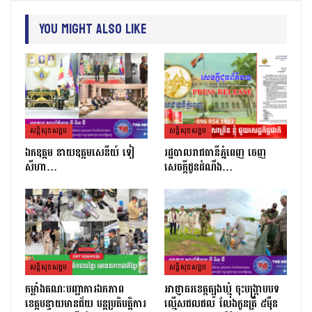
You Might Also Like
សន្តិសុខសង្គម
សន្តិសុខសង្គម
ឯកឧត្តម នាយឧត្តមសេនីយ៍ ទៀ
រដ្ឋបាលរាជធានីភ្នំពេញ ចេញ
សីហា…
សេចក្តីជូនដំណឹង…
សន្តិសុខសង្គម
សន្តិសុខសង្គម
កម្លាំងគណៈបញ្ជាការឯកភាព
អាជ្ញាធរខេត្តត្បូងឃ្មុំ ចុះបង្ក្រាបបទ
ខេត្ដបន្ទាយមានជ័យ បន្ដប្រតិបត្ដិការ
ល្មើសជលផល លែងកូនត្រី ៥ម៉ឺន