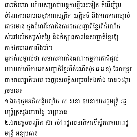
ជាអតិបរមា ហើយសម្រាប់យន្តការថ្មីនេះទៀត គឺដើម្បីរួម
ចំណែកធានាបាននូវភាពសុក្រឹត យុត្តិធម៌ និងការគោរពច្បាប់
ជាធរមាន ក្នុងដំណើរការនៃការដកសញ្ជាតិខ្មែរពីកំណើត
សំដៅលើកកម្ពស់តម្លៃ និងកិត្យានុភាពនៃសញ្ជាតិខ្មែរឱ្យ
កាន់តែមានភាពរឹងមាំ។
គួរកត់សម្គាល់ថា សមាសភាពនៃគណៈកម្មការជាតិផ្តល់
យោបល់លើការដកសញ្ជាតិខ្មែរពីកំណើត(គ.ជ.ដ.ខ) ដែលត្រូវ
បានរាជរដ្ឋាភិបាល ចេញសេចក្តីសម្រេចតែងតាំង មាន១៥រូប
រួមមាន៖
១.ឯកឧត្តមអភិសន្តិបណ្ឌិត ស សុខា ឧបនាយករដ្ឋមន្ត្រី រដ្ឋ
មន្ត្រីក្រសួងមហាផ្ទៃ ជាប្រធាន
២.ឯកឧត្តមបណ្ឌិត ស៊ា ម៉ៅ រដ្ឋលេខាធិការទីស្តីការគណៈរដ្ឋ
មន្ត្រី អនុប្រធាន