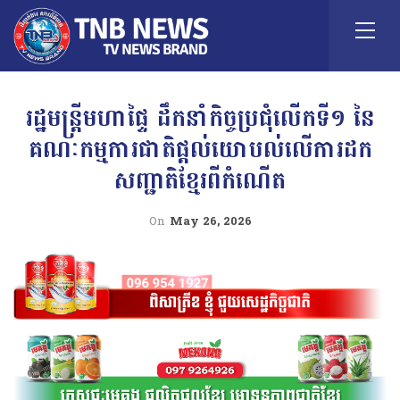
រដ្ឋមន្ត្រីមហាផ្ទៃ ដឹកនាំកិច្ចប្រជុំលើកទី១ នៃ
គណៈកម្មការជាតិផ្តល់យោបល់លើការដក
សញ្ជាតិខ្មែរពីកំណើត
On
May 26, 2026