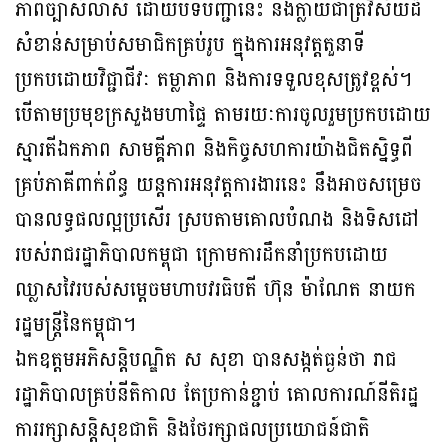
ភាពច្បាស់លាស់ ដោយបទបញ្ជានេះ នឹងក្លាយជាត្រីវិស័យដ៏
សំខាន់សម្រាប់សមាជិកគ្រប់រូប ក្នុងការអនុវត្តតួនាទី
ប្រកបដោយវិជ្ជាជីវៈ តម្លាភាព និងការទទួលខុសត្រូវខ្ពស់។
បើតាមប្រមុខក្រសួងមហាផ្ទៃ តាមរយៈការចូលរួមប្រកបដោយ
ស្មារតីឯកភាព សាមគ្គីភាព និងកិច្ចសហការយ៉ាងជិតស្និទ្ធពី
គ្រប់ភាគីពាក់ព័ន្ធ យន្តការអនុវត្តការងារនេះ នឹងអាចសម្រេច
បានលទ្ធផលល្អប្រសើរ ស្របតាមគោលបំណង និងទិសដៅ
របស់រាជរដ្ឋាភិបាលកម្ពុជា ក្រោមការដឹកនាំប្រកបដោយ
ឈ្លាសវៃរបស់សម្ដេចមហាបវរធិបតី ហ៊ុន ម៉ាណែត នាយក
រដ្ឋមន្រ្តីនៃកម្ពុជា។
ឯកឧត្តមអភិសន្តិបណ្ឌិត ស សុខា បានសង្កត់ធ្ងន់ថា រាជ
រដ្ឋាភិបាលគ្រប់នីតិកាល តែប្រកាន់ខ្ជាប់ គោលការណ៍នីតិរដ្ឋ
ការរក្សាសន្តិសុខជាតិ និងថែរក្សាផលប្រយោជន៍ជាតិ