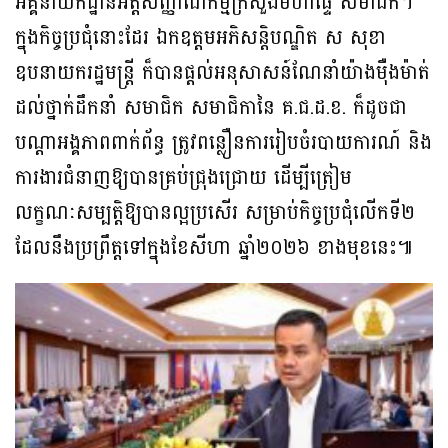
អគ្គនាយកដ្ឋានអត្តសញ្ញាណកម្មក្រសួងមហាផ្ទៃ សមាជិក។
ក្នុងកិច្ចប្រជុំនោះដែរ ឯកឧត្តមអភិសន្តិបណ្ឌិត ស សុខា
ឧបនាយករដ្ឋមន្ត្រី ក៏បានផ្តល់អនុសាសន៍ណែនាំយ៉ាងម៉ឺងម៉ាត់
ដល់ថ្នាក់ដឹកនាំ សមាជិក សមាជិកានៃ គ.ជ.ដ.ខ. ក៏ដូចជា
បណ្តាអង្គភាពពាក់ព័ន្ធ ត្រូវពន្លឿនការរៀបចំរបាយការណ៍ និង
ការងារជំនាញឱ្យបានគ្រប់ជ្រុងជ្រោយ ដើម្បីត្រៀម
លក្ខណៈសម្បត្តិឱ្យបានល្អប្រសើរ សម្រាប់កិច្ចប្រជុំលើកទី២
ដែលនឹងប្រព្រឹត្តទៅក្នុងខែសីហា ឆ្នាំ២០២៦ ខាងមុខនេះ៕