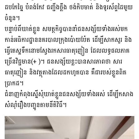
ដបកែច្នៃ បំពង់កែវ ជញ្ជីងថ្លឹង ថង់កិបមាត់ និងទូរស័ព្ទដៃមួយ
ចំនួន។
បន្ទាប់ពីឃាត់ខ្លួន សមត្ថកិច្ចបាននាំជនសង្ស័យទាំងអស់មក
កាន់អធិការដ្ឋាននគរបាលក្រុងប៉ោយប៉ែត ដើម្បីសាកសួរ និង
ធ្វើតេស្តទឹកនោមស្វែងរកសារធាតុញៀន ដែលលទ្ធផលភាគ
ច្រើនវិជ្ជមាន(+ )។ ជនសង្ស័យខ្លះបានសារភាពថា សារ
ធាតុញៀន និងវត្ថុតាងដែលដកហូតបាន គឺជារបស់ខ្លួនពិត
ប្រាកដ។
ជំនាញកំពុងស្នើសុំឃាត់ខ្លួនជនសង្ស័យទាំងអស់ ដើម្បីកសាង
សំណុំរឿងបញ្ជូនតាមនីតិវិធី។