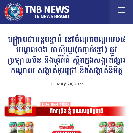
បង្ក្រាបជាបន្តបន្ទាប់ នៅចំណុចមណ្ឌល០៥
មណ្ឌល០៦ កាស៊ីណូ(កញ្ចក់ខ្មៅ) ផ្លូវ
ប្រឡាយចិន និងបុរីធីធី ស្ថិតក្នុងសង្កាត់ផ្សារ
កណ្ដាល សង្កាត់អូរជ្រៅ និងសង្កាត់និមិត្ត
On
May 28, 2026