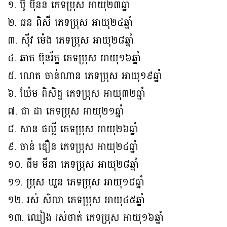
១. ប៊ូ ប៊ុននី ភេទប្រុស អាយុ២៣ឆ្នាំ
២. ឆន ពិសី ភេទប្រុស អាយុ២៤ឆ្នាំ
៣. ស៊ីវ ម៉េង ភេទប្រុស អាយុ២៨ឆ្នាំ
៤. ឆាត ប៊ុនរ័ត្ន ភេទប្រុស អាយុ១៦ឆ្នាំ
៥. ណេត ចាន់ណាន ភេទប្រុស អាយុ១៩ឆ្នាំ
៦. យ៉ែម ពិសិដ្ឋ ភេទប្រុស អាយុ៣២ឆ្នាំ
៧. ជា ដា ភេទប្រុស អាយុ២១ឆ្នាំ
៨. សាន ផល្លី ភេទប្រុស អាយុ២៦ឆ្នាំ
៩. ចាន់ ឌឿន ភេទប្រុស អាយុ២៤ឆ្នាំ
១០. ជឹម មីនា ភេទប្រុស អាយុ២៨ឆ្នាំ
១១. ប្រុស ឃួន ភេទប្រុស អាយុ១៨ឆ្នាំ
១២. រស់ សិលា ភេទប្រុស អាយុ៤៥ឆ្នាំ
១៣. ឈៀង រស់ថាត់ ភេទប្រុស អាយុ១៦ឆ្នាំ