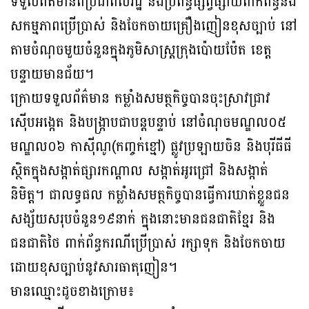
ទទួលព័ត៌មានពីប្រជាពលរដ្ឋ និងប្រព័ន្ធផ្សព្វផ្សាយពាក់ព័ន្ធនឹង
សកម្មភាពប្រើប្រាស់ និងចែកចាយគ្រឿងញៀនខុសច្បាប់ នៅ
តាមចំណុចមួយចំនួនក្នុងភូមិសាស្ត្រក្រុងប៉ោយប៉ែត ខេត្ត
បន្ទាយមានជ័យ។
ក្រោយទទួលព័ត៌មាន កម្លាំងសមត្ថកិច្ចបានចុះស្រាវជ្រាវ
ស៉ើបអង្កេត និងបង្ក្រាបជាបន្តបន្ទាប់ នៅចំណុចមណ្ឌល០៥
មណ្ឌល០៦ កាស៊ីណូ(កញ្ចក់ខ្មៅ) ផ្លូវប្រឡាយចិន និងបុរីធីធី
ស្ថិតក្នុងសង្កាត់ផ្សារកណ្ដាល សង្កាត់អូរជ្រៅ និងសង្កាត់
និមិត្ត។ ជាលទ្ធផល កម្លាំងសមត្ថកិច្ចបានធ្វើការឃាត់ខ្លួនជន
សង្ស័យសរុបចំនួន១៩នាក់ ក្នុងនោះមានជនជាតិខ្មែរ និង
ជនជាតិថៃ ពាក់ព័ន្ធករណីប្រើប្រាស់ រក្សាទុក និងចែកចាយ
ដោយខុសច្បាប់នូវសារធាតុញៀន។
មានឈ្មោះដូចខាងក្រោម៖