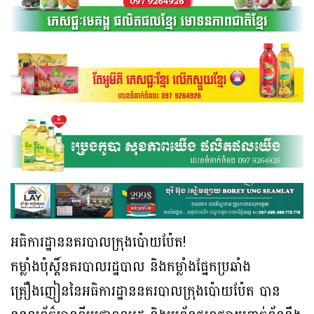
អធិការដ្ឋាននគរបាលក្រុងប៉ោយប៉ែត!
កម្លាំងប៉ុស្តិ៍នគរបាលរដ្ឋបាល និងកម្លាំងផ្នែកប្រឆាំង
គ្រឿងញៀននៃអធិការដ្ឋាននគរបាលក្រុងប៉ោយប៉ែត បាន