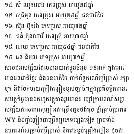
១៤. សំ ឈុនលេង ភេទប្រុស អាយុ២៧ឆ្នាំ
១៥. សុធិមុន ភេទប្រុស អាយុ២៩ឆ្នាំ ជនជាតិថៃ
១៦. ស៊ុន ប៊ុនរ៉ុង ភេទប្រុស អាយុ៣២ឆ្នាំ
១៧. គង់ ប៊ុនណាវី ភេទស្រី អាយុ៣៩ឆ្នាំ
១៨. ណយ ភេទប្រុស អាយុ៥៤ឆ្នាំ ជនជាតិថៃ
១៩. ឆន និមល ភេទប្រុស អាយុ៣១ឆ្នាំ
សរុបជនសង្ស័យដែលបានឃាត់ខ្លួនចំនួន ១៩នាក់ ក្នុងនោះ
មានជនជាតិខ្មែរ និងជនជាតិថៃ ពាក់ព័ន្ធករណីប្រើប្រាស់ រក្សា
ទុក និងចែកចាយគ្រឿងញៀនខុសច្បាប់។ក្នុងប្រតិបត្តិការនេះ
សមត្ថកិច្ចបានដកហូតវត្ថុតាងរួមមាន៖ ម្សៅក្រាមពណ៌សថ្លា
សង្ស័យជាសារធាតុញៀនជាច្រើនកូនថង់តូច ថ្នាំគ្រាប់ប្រភេទ
WY និងថ្នាំញៀនជាច្រើនប្រភេទផ្សេងទៀត ព្រមទាំង
ឧបករណ៍សម្រាប់ប្រើប្រាស់ និងវេចខ្ចប់គ្រឿងញៀន ដូចជា