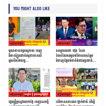
You Might Also Like
សន្តិសុខសង្គម
សន្តិសុខសង្គម
តុលាការខេត្តកណ្ដាល ចេញ
សម្តេចតេជោ ហ៊ុន សែន
ដីកាឃុំខ្លួនដាក់ពន្ធនាគារលើ
ចែករំលែកអត្ថបទវិភាគរបស់អ្នក
អ្នកបើករថយន្ត…
ជំនាញផ្នែកទំនាក់ទំនងអន្តរជាតិ…
សន្តិសុខសង្គម
សន្តិសុខសង្គម
រដ្ឋមន្ដ្រីក្រសួងមហាផ្ទៃ ចេញសេចក្តី
វេទិកាសាធារណៈថ្នាក់ជាតិ ដើម្បី