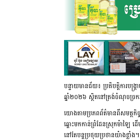
បន្ទាយមានជ័យ៖ ប្រតិបត្តិការបង្
ឆ្នាំ២០២៦ ស្ថិតនៅត្រង់ចំណុចច្រ
យោងតាមប្រភពព័ត៌មានពីសមត្ថកិច្ច
ឆ្ពោះមកកាន់ព្រំដែនស្រុកម៉ាឡៃ
នៅតែបន្តប្រថុយប្រថានយ៉ាងខ្លាំ