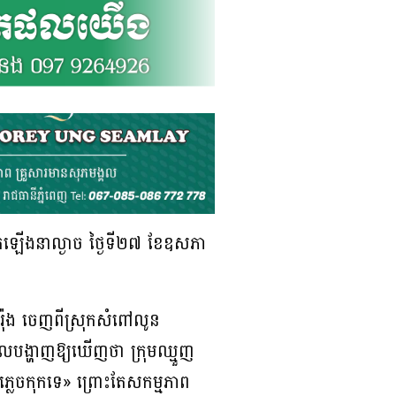
នកើតឡើងនាល្ងាច ថ្ងៃទី២៧ ខែឧសភា
ារ៉ុង ចេញពីស្រុកសំពៅលូន
ែលបង្ហាញឱ្យឃើញថា ក្រុមឈ្មួញ
ភ្លេចកុកទេ» ព្រោះតែសកម្មភាព