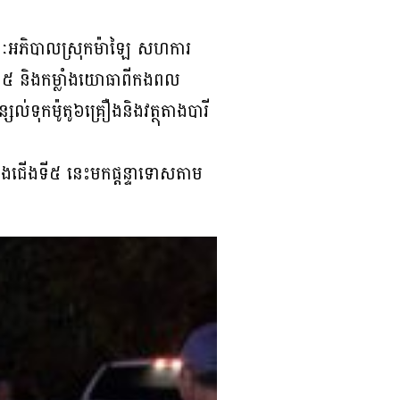
នៃគណៈអភិបាលស្រុកម៉ាឡៃ សហការ
៥ និងកម្លាំងយោធាពីកងពល
ល់ទុកម៉ូតូ៦គ្រឿងនិងវត្ថុតាងបារី
ខ្នងជើងទី៥ នេះមកផ្ដន្ទាទោសតាម