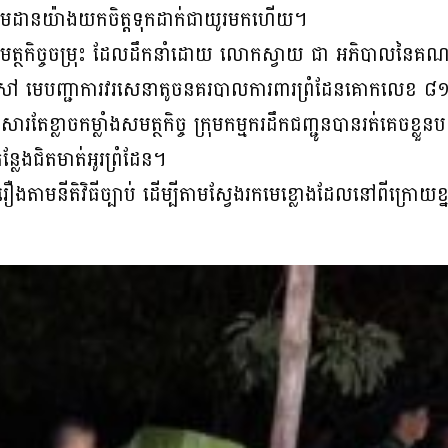
ច្ចតាមដានយ៉ាងយកចិត្តទុកដាក់ជាយូរមកហើយ។
កម្លាំងសមត្ថកិច្ចចម្រុះ ដែលដឹកនាំដោយ លោកស្វាយ ជា អភិបាល
 មេបញ្ជាការវរសេនាតូចនគរបាលការពារព្រំដែនគោកលេខ ៨១
ាចកម្លាំងសមត្ថកិច្ច ក្រុមកម្មករដឹកជញ្ជូនបានរត់គេចខ្លួនបន្ស
្លែងជិតមាត់អូរព្រំដែន។
ឿងតាមនីតិវិធីច្បាប់ ដើម្បីតាមស្វែងរកមេខ្លោងដែលនៅពីក្រោយ