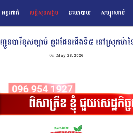
អន្ដរជាតិ
សន្តិសុខសង្គម
នយោបាយ
សប្បុរសធម៍
ញ្ជូនបារីខុសច្បាប់ ឆ្លងដែនជើងទី៥ នៅស្រុកម៉
On
May 28, 2026