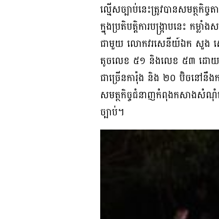
ល្មើសច្បាប់នេះត្រូវបានសមត្ថកិ
ក្នុងប្រតិបត្តិការបង្ក្រាបនេះ 
ជាមួយ លោកវរសេនីយ៍ឯក សួង សៅ
តូចលេខ ៥១ និងលេខ ៥៣ ដោយសារតែខ្ល
ជាច្រើនការ៉ុង និង ២០ ប៊ិចនៅនឹងកន
សមត្ថកិច្ចជំនាញកំពុងកសាងសំណុំរ
ច្បាប់។