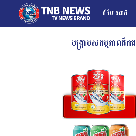
ព័ត៌មានជាតិ
បង្ក្រាបសកម្មភាពដឹកជ