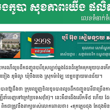
ក្រាបករណីលួចដឹកជញ្ជូនបារីខុសច្បាប់ឆ្លងដែនដ៏ក្តៅគគុកមួយបា
ករបៀង ភូមិល្វា ឃុំបឹងបេង ស្រុកម៉ាឡៃ ខេត្តបន្ទាយមានជ័យ។
បានឱ្យដឹងថា ក្រុមឈ្មួញខិលខូចបានលួចដឹកជញ្ជូនបារីជាច្រើនក
 ដើម្បីនាំចេញទៅក្រៅប្រទេស(ថៃ)។ នេះគឺជាជើងលើកទី៥ ហើយ ដ
ង។ ពិតជាត្រូវនឹងពាក្យចាស់លោកពោលថា៖ «គុកភ្លេចជុង តែជុងមិន