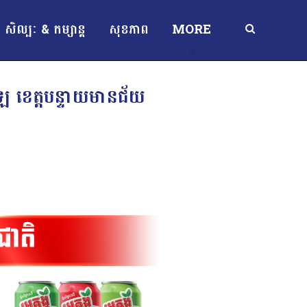
សិល្បៈ & កម្សាន្ត
សុខភាព
MORE
ាឡៃ ខេត្តបន្ទាយមានជ័យ