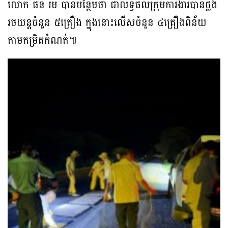
លោក ផន រឹម បានបន្ថែមថា ជាលទ្ធផលក្រុមការងារបានថ្លឹង
រថយន្តចំនួន ៥គ្រឿង ក្នុងនោះលើសចំនួន ៤គ្រឿងពិន័យ
តាមកម្រិតកំណត់៕