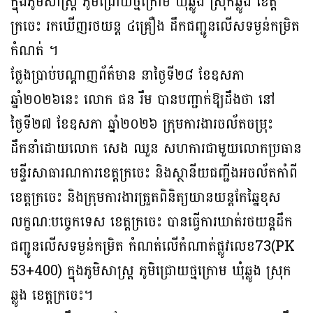
ក្នុងភូមិសាស្រ្ត ភូមិជ្រោយថ្មក្រោម ឃុំឆ្លូង ស្រុកឆ្លូង ខេត្ត
ក្រចេះ រកឃេីញរថយន្ត ៤គ្រឿង ដឹកជញ្ជូនលើសទម្ងន់កម្រិត
កំណត់ ។
ថ្លែងប្រាប់បណ្តាញព័ត៌មាន នាថ្ងៃទី២៨ ខែឧសភា
ឆ្នាំ២០២៦នេះ លោក ផន រឹម បានបញ្ជាក់ឱ្យដឹងថា នៅ
ថ្ងៃទី២៧ ខែឧសភា ឆ្នាំ២០២៦ ក្រុមការងារចល័តចម្រុះ
ដឹកនាំដោយលោក សេង ឈួន សហការជាមួយលោកប្រធាន
មន្ទីរសាធារណការខេត្តក្រចេះ និងស្ថានីយជញ្ជីងអចល័តកាំពី
ខេត្តក្រចេះ និងក្រុមការងារត្រួតពិនិត្យយានយន្តកែឆ្នៃខុស
លក្ខណ:បច្ចេកទេស ខេត្តក្រចេះ បានធ្វើការឃាត់រថយន្តដឹក
ជញ្ជូនលើសទម្ងន់កម្រិត កំណត់លើកំណាត់ផ្លូវលេខ73(PK
53+400) ក្នុងភូមិសាស្រ្ត ភូមិជ្រោយថ្មក្រោម ឃុំឆ្លូង ស្រុក
ឆ្លូង ខេត្តក្រចេះ។