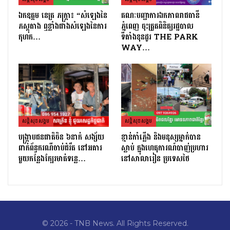
ឯកឧត្តម នេត្រ ភក្រ្តា៖ “សំឡេងនៃ
គណៈបញ្ជាការឯកភាពរាជធានី
ភស្តុតាង ឮខ្លាំងជាងសំឡេងនៃការ
ភ្នំពេញ ចុះត្រួតពិនិត្យរដ្ឋបាល
កុហក…
ទីតាំងខុនដូរ THE PARK
WAY…
សន្តិសុខសង្គម
សន្តិសុខសង្គម
បង្ក្រាបជនជាតិចិន ៦នាក់ សង្ស័យ
ខ្មាន់កាំភ្លើង និងមនុស្សម្នាក់បាន
ពាក់ព័ន្ធករណីចាប់ជំរឹត នៅអគារ
ស្លាប់ ក្នុងហេតុការណ៍បាញ់ប្រហារ
មួយកន្លែងក្បែរមាត់ទន្លេ…
នៅសាលារៀន ប្រទេសថៃ
© 2026 - TNB News. All Rights Reserved.