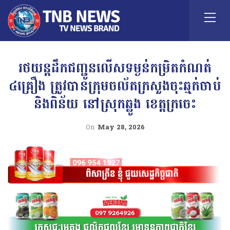
រថយន្តដឹកជញ្ជូនលើសទម្ងន់កម្រិតកំណត់
៤គ្រឿង ត្រូវបានក្រុមចល័តក្រសួងចុះឆ្មក់ចាប់
និងពិន័យ នៅស្រុកឆ្លូង ខេត្តក្រចេះ
On
May 28, 2026