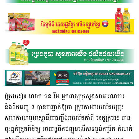
(ក្រចេះ)៖
លោក ផន រឹម អ្នកពាក្យក្រសួងសាធារណការ
និងដឹកជញ្ជូ ន បានបញ្ជាក់ឱ្យថា ក្រុមការងារចល័តចម្រុះ
សហការជាមួយស្ថានីយជញ្ជីងអចល័តកាំពី ខេត្តក្រចេះ បាន
ចុះឆ្មក់ត្រួតពិនិត្យ រថយន្តដឹកជញ្ជូនលើសទម្ងន់កម្រិត កំណត់