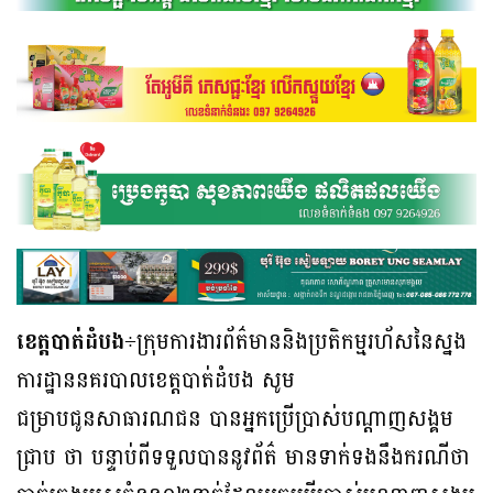
ខេត្តបាត់ដំបង
÷ក្រុមការងារព័ត៌មាននិងប្រតិកម្មរហ័សនៃស្នង
ការដ្ឋាននគរបាលខេត្តបាត់ដំបង សូម
ជម្រាបជូនសាធារណជន បានអ្នកប្រើប្រាស់បណ្តាញសង្គម
ជ្រាប ថា បន្ទាប់ពីទទួលបាននូវព័ត៌ មានទាក់ទងនឹងករណីថា