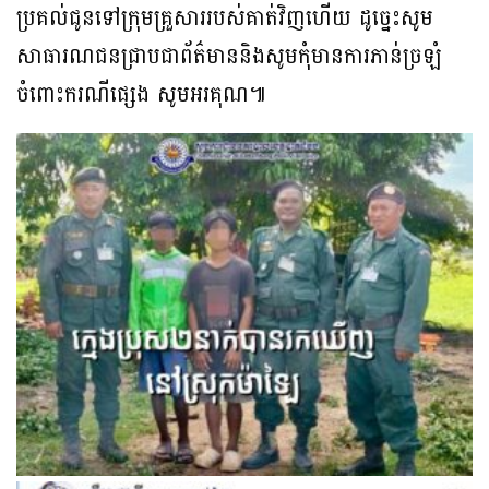
ប្រគល់ជូនទៅក្រុមគ្រួសាររបស់គាត់វិញហើយ ដូច្នេះសូម
សាធារណជនជ្រាបជាព័ត៌មាននិងសូមកុំមានការភាន់ច្រឡំ
ចំពោះករណីផ្សេង សូមអរគុណ៕