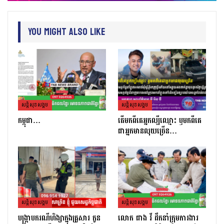
You Might Also Like
សន្តិសុខសង្គម
សន្តិសុខសង្គម
កម្ពុជា…
តេីមកពីគេអ្នកល្បីឈ្មោះ​ ឫមកពីគេ
ជាអ្នកមានលុយច្រេីន​…
សន្តិសុខសង្គម
សន្តិសុខសង្គម
បង្ក្រាបករណីហិង្សាក្នុងគ្រួសារ កូន
លោក ផាង វី ដឹកនាំក្រុមការងារ