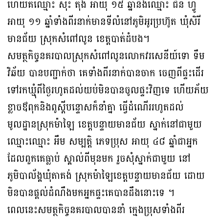
ហើយគឺឈ្មោះ សុះ តុង អាយុ ១៥ ឆ្នាំនិងឈ្មោះ ជិន ហ្វូ
អាយុ ១១ ឆ្នាំទាំងពីរនាក់មានទីលំនៅភូមិអូរប្រហ៊ូត ឃុំសិរី
មានជ័យ ស្រុកសំពៅលូន ខេត្តបាត់ដំបង។
សមត្ថកិច្ចនគរបាលស្រុកសំពៅលូនលោកវរសេនីយ៍ទោ ទឹម
វិឆ័យ បានបញ្ជាក់ថា គេទាំងពីរនាក់បានចាក ចេញពីផ្ទះដើរ
ទៅរកឃ្មុំពីថ្ងៃរហូតដល់យប់មិនបានចូលផ្ទះវិញទេ ហើយភ័យ
ខ្លាចឳពុកនិងពូស្តីបន្ទោសក៏នាំគ្នា ធ្វើដំណើររហូតដល់
មូលដ្ឋានស្រុកម៉ាឡៃ ខេត្តបន្ទាយមានជ័យ ស្នាក់នៅជាមួយ
ឈ្មោះឈ្មោះ អឹម សម្បត្តិ ភេទប្រុស អាយុ ៤៨ ឆ្នាំជាអ្នក
ដែលពួកគេធ្លាប់ ស្គាល់ពីមុនមក រួចសុំស្នាក់ជាមួយ នៅ
ភូមិបាល័ង្គឃុំតាគង់ ស្រុកម៉ាឡៃខេត្តបន្ទាយមានជ័យ ដោយ
មិនបានផ្តល់ដំណឹងមកអ្នកផ្ទះគេបានដឹងនោះទេ ។
ពេលនេះសមត្ថកិច្ចនគរបាលបាននាំ ក្មេងប្រុសទាំងពីរ