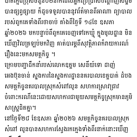
បាត់ក្មេងប្រុសចំនួន០២នាក់ដែលអ្នកប្រើប្រាស់បណ្តាញសង្គម
បានផ្សព្វផ្សាយ ក៏ដូចទទួលបាននូវព័ត៌មានពីអាណា ព្យាបាល
របស់ពួកគេទាំងពីរថាចាប់ តាំងពីថ្ងៃទី ១៤ខែ ឧសភា
ឆ្នាំ២០២៦ មកបន្ទាប់ពីពួកគេចេញទៅរកឃ្មុំ ក្នុងមូលដ្ឋាន មិន
ឃើញវិលត្រឡប់មកវិញ គាត់បារម្ភពីសុវត្ថិភាពក៏រាយការណ៍
រឿងនេះមកសមត្ថកិច្ច ។
ក្រោមបញ្ជាដឹកនាំរបស់លោកឧត្តម សេនីយ៍ទោ ដាញ់
អេងប៊ុនចាន់ ស្នងការនៃស្នងការដ្ឋាននគរបាលខេត្តបាត់ ដំបង
សមត្ថកិច្ចនគរបាលស្រុកសំពៅលូន សហការស្រាវជ្រាវ
ចំពោះករណីនេះដោយសហការជាមួយសមត្ថកិច្ចស្រុកមានភូមិ
សាស្រ្តជិតគ្នា។
នៅថ្ងៃទី២៨ ខែឧសភា ឆ្នាំ២០២៦ សមត្ថកិច្ចនគរបាលស្រុក
សំពៅ លូនបានសហការស្វែងរកក្មេងទាំងពីរនាក់នោះឃើញ