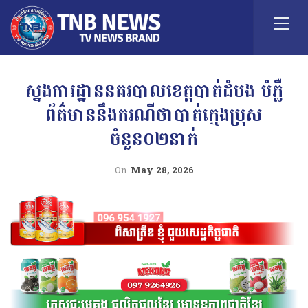
ស្នងការដ្ឋាននគរបាលខេត្តបាត់ដំបង បំភ្លឺ
ព័ត៌មាននឹងករណីថាបាត់ក្មេងប្រុស
ចំនួន០២នាក់
On
May 28, 2026