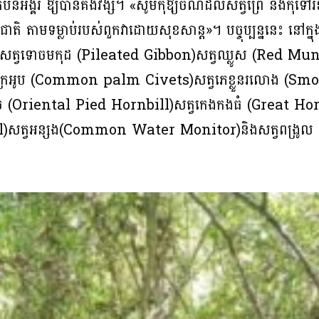
បន់​អង្គរ​ ឱ្យ​បាន​គង់​វង្ស​។ ​«​សូម​កុំ​ឱ្យ​ចំណី​ដល់​សត្វ​ព្រៃ ​និង​កុំ​ទៅ
ម្មជាតិ ​តាម​ទម្លាប់​របស់​ពួក​វា​ដោយ​សុខសាន្ត»។ បច្ចុប្បន្ន​នេះ នៅក្នុង​
​ចជា សត្វ​ទោច​មកុដ (Pileated Gibbon)​សត្វឈ្លូស (Red Muntja
្រអូប (Common palm Civets)សត្វភេខ្លួនរលោង (Smoot
 (Oriental Pied Hornbill)សត្វកេងកងធំ (Great Horn
owl)​សត្វអន្សង(Common Water Monitor)និង​សត្វពង្រ