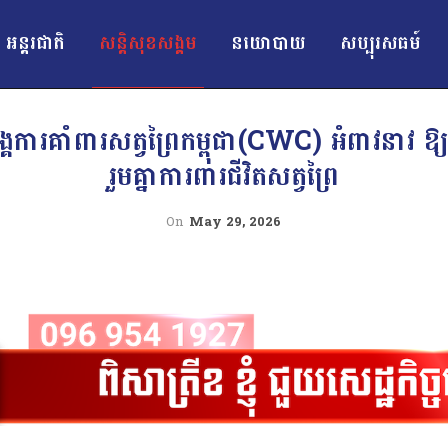
អន្ដរជាតិ
សន្តិសុខសង្គម
នយោបាយ
សប្បុរសធម៍
គការ​គាំពារ​សត្វ​ព្រៃ​កម្ពុជា​(CWC) ​អំពាវ​នាវ ​ឱ្យ​​
រួម​គ្នា​ការពារ​ជីវិត​សត្វ​ព្រៃ​
On
May 29, 2026