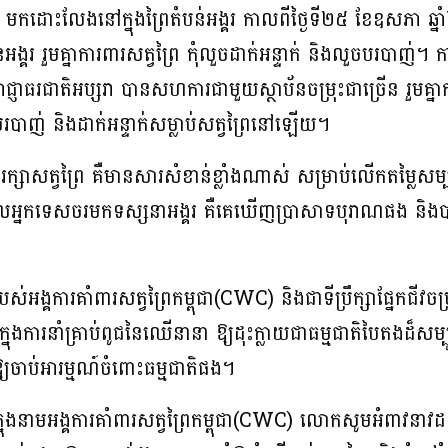
មក​ដោះលែង​នៅ​ក្នុងព្រៃ​​តំបន់អង្គរ​ កាល​ពី​ថ្ងៃ​ទី​២៥ ខែឧសភា 
អង្គរ​ ​រួមគ្នា​ការពារ​សត្វព្រៃ ​កុំលួច​​ដាក់អន្ទាក់ និង​លួច​បរបាញ់​។ 
ញាធរ​ជាតិ​អប្សរា​ បាន​សហការ​ជាមួយ​ស្ថាប័ន​ចម្រុះ​ជា​ច្រើន ​រួមគ្នា​ការពា
ញ់ និង​ដាក់​អន្ទាក់​សម្លាប់​សត្វ​ព្រៃ​នៅ​ឡើយ​។​​
ែរក្សា​សត្វព្រៃ គឺ​មាន​សារសំខាន់​ខ្លាំង​ណាស់ ​សម្រាប់​លើក​តម្លៃសម្
ែល​អ្នក​ទេសចរ​មក​ទស្សនា​អង្គរ គឺ​គេ​ឃើញ​ប្រាសាទ​បុរាណ​ផង ​និង​ប
គការ​គាំពារ​សត្វ​ព្រៃ​កម្ពុជា​(CWC) ​និង​ជា​ទីប្រឹក្សា​ផ្នែក​ជីវ​ចម្រុ
ុង​ការ​នាំ​គ្រាប់​ពូជ​នៃ​ឈើ​នានា ​ឱ្យ​ដុះ​​ក្លាយ​ជា​ធម្មជាតិ​បៃតង​ដ៏​សម្បូ
ចាប់​អារម្មណ៍​ចំពោះ​ធម្មជាតិ​ផង​។​​ ​​
ង្គការ​គាំពារ​សត្វ​ព្រៃ​កម្ពុជា​(CWC)​ លោក​សូម​​​អំពាវ​នាវ​ដល់​ពល​រដ