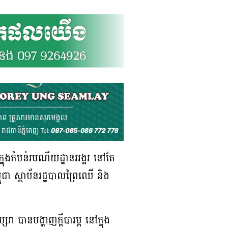
​ក្នុង​តំបន់​រមណីយ​ដ្ឋាន​អង្គរ នៅ​តែ​
ពុជា ​ស្ថាប័ន​រដ្ឋបាល​ព្រៃ​ឈើ ​និង​
 ​បាន​បង្ហាញ​ក្តី​បារម្ភ​ នៅ​ក្នុង​