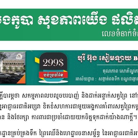
ហាញ​ក្តី​បារម្ភ​​ថា សកម្មភាព​លប​លួច​បរ​បាញ់ និង​ដាក់​អន្ទាក់​សត្វព្រៃ ​នៅ
្ន​អាជ្ញាធរ​ជាតិ​អប្សរា ​ខិតខំ​​សហការ​ជាមួយ​អង្គការ​គាំពារ​សត្វព្រៃ​កម្
ិងថែរក្សា ការពារ​​ជា​ប្រចាំ​ដោយ​​យក​ចិត្ត​ទុក​ដាក់​យ៉ាង​ណា​ក្តី​​។​
្រប់គ្រង​ទឹក​ ព្រៃឈើ​និង​ហេដ្ឋា​រចនា​សម្ព័ន្ធ ​នៃ​អាជ្ញាធរ​ជាតិ​អប្សរា