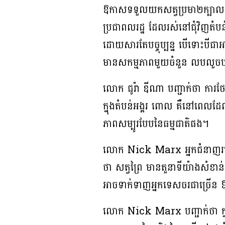
ឱកាស​ទទួល​យក​សត្វ​ប្រមា​២​ក្បាល ​
ប្រជាពលរដ្ឋ ដែល​រស់​នៅ​ជុំវិញ​​តំបន់​
ដោយសារ​តែ​បច្ចុប្បន្ន​ បើ​ទោះបី​ជា​អាជ្
មាន​សកម្មភាព​មួយចំនួន ​លប​លួច​បរបា
លោក​ ជូរ៉ា ឌីណា ​​បញ្ជាក់​ថា​ ការ​ថ
ក្នុង​តំបន់​អង្គរ ​ពោល គឺ​នៅ​ពេល​ដ
ភាព​សម្បូរបែប​នៃ​ធម្មជាតិ​ផង។
​លោក​ Nick Marx ​អ្នក​ជំនាញ​របស់​​អង្
ថា សត្វ​ព្រៃ ​មាន​តួនាទី​យ៉ាង​សំខាន់​ក្ន
អាច​ទាក់​ទាញ​អ្នក​ទេសចរ​ជាច្រើន ​ឱ្យ​
លោក​ Nick Marx បញ្ជាក់​ថា ក្នុង​នាម​អ