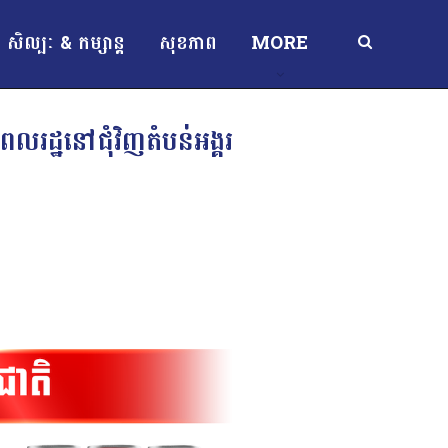
សិល្បៈ & កម្សាន្ត
សុខភាព
MORE
ពលរដ្ឋ​នៅ​ជុំវិញ​តំបន់​អង្គរ​