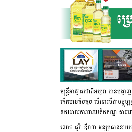
​មន្ត្រី​អាជ្ញាធរ​ជាតិ​អប្សរា ​​បាន​បង្
កើត​មាន​តិច​តួច​ ​បើទោះបី​ជា​បច្ចុប្បន
នគរបាលការពារ​​បេតិក​ភណ្ឌ​ ​​តាមដាន ន
លោក ​ជូរ៉ា ឌីណា ​អនុប្រធាន​នាយកដ្ឋាន​គ