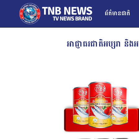
ព័ត៌មានជាតិ
អាជ្ញាធរ​ជាតិ​អប្សរា និង​អង្