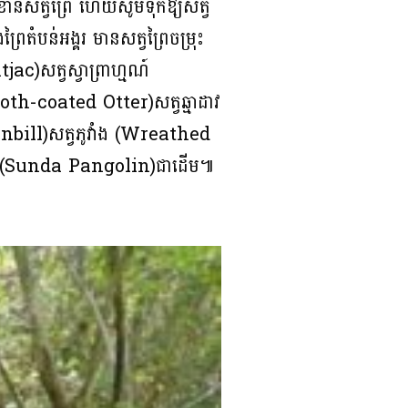
​រំខាន​សត្វ​ព្រៃ ​ហើយ​សូម​ទុក​ឱ្យ​សត្វ​
ព្រៃ​តំបន់អង្គរ មាន​សត្វព្រៃ​ចម្រុះ​
c)​​សត្វស្វាព្រាហ្មណ៍​
h-coated Otter)​សត្វឆ្មាដាវ
bill)​សត្វភូវាំង (Wreathed
ូល (Sunda Pangolin)ជាដើម៕