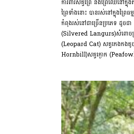
ការពារ​​សត្វព្រៃ និង​ព្រៃ​ឈើ​នៅ​ក្នុង​តំ
ព្រៃ​ទាំង​នោះ ​បាន​រស់​នៅ​ក្នុង​ព្រៃ​ធ
កំពុង​រស់​នៅ​ជាច្រើន​ប្រភេទ ​ដូ
(Silvered Langurs)​​សំពោចក
(Leopard Cat) សត្វកេងកងតូច
Hornbill)​សត្វក្ងោក (Peaf