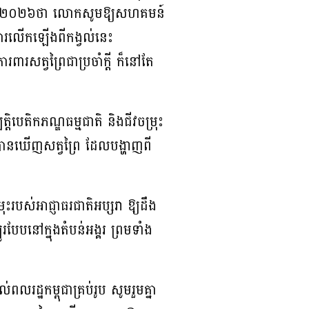
ឆ្នាំ​២០២៦​ថា​ លោក​សូម​ឱ្យសហគមន៍​
ការ​លើក​ឡើង​ពី​កង្វល់​នេះ ​
រ​សត្វ​ព្រៃ​ជា​ប្រចាំ​ក្តី ​ក៏​នៅ​តែ​
បត្តិបេតិកភណ្ឌធម្មជាតិ និង​ជីវចម្រុះ
ាន​ឃើញ​សត្វ​ព្រៃ​ ដែល​បង្ហាញ​ពី​
ះ​​របស់​អាជ្ញាធរជាតិអប្សរា​ ឱ្យ​ដឹង​
របែប​នៅ​ក្នុង​តំបន់​អង្គរ​ ព្រម​ទាំង​
្ឋ​កម្ពុជា​គ្រប់​រូប ​សូម​រួម​គ្នា​