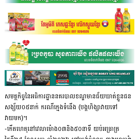
សមត្ថកិច្ចនៃអធិការដ្ឋាននគរបាលខណ្ឌមានជ័យឃាត់ខ្លួនជន
សង្ស័យ០៥នាក់ ករណីក្មេងទំនេីង (បង្កហិង្សាវាយទៅ
វាយមក)។
-កើតហេតុនៅវេលាម៉ោង០៣និង៥០នាទី យប់អធ្រាត្រ