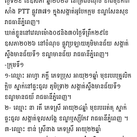
ថ្ងៃទី២៩ ខែឧសភា ឆ្នាំ២០២៦ នៅត្រង់ចំណុច ខាងមុខការ៉ា
សាំង PTT ផ្លូវ៣៧១ ក្នុងសង្កាត់អូបែកក្អម ខណ្ឌសែនសុខ
រាជធានីភ្នំពេញ។
ឃាត់ខ្លួននៅវេលាម៉ោង០៥និង៣០ថ្ងៃទីព្រឹក២៩ខែ
ឧសភា២០២៦ នៅចំណុច ផ្លូវប្រឡាយភូមិមានជ័យ សង្កាត់
ស្ទឹងមានជ័យទី១ ខណ្ឌមានជ័យ រាជធានីភ្នំពេញ។
-ក្រុមទី១
១-ឈ្មោះ អាហ្វា ភក្ដី ភេទប្រុស អាយុ២១ឆ្នាំ មុខរបរបុគ្គលិក
ក្លិប ស្នាក់នៅផ្ទះជួល ភូមិទ្រា២ សង្កាត់ស្ទឹងមានជ័យទី១
ខណ្ឌមានជយ័ រាជធានីភ្នំពេញ។
២- ឈ្មោះ នា រតី ភេទស្រី អាយុ២៤ឆ្នាំ មុខរបររត់តុ ស្នាក់
ផ្ទះជួល សង្កាត់ទួលសង្កែ ខណ្ឌឬស្សីកែវ រាជធានីភ្នំពេញ ។
៣-ឈ្មោះ ខាន់ ស្រីនាង ភេទស្រី អាយុ២២ឆ្នាំ