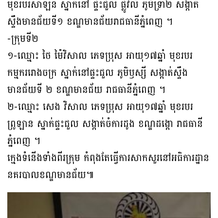
មុខរបរសាឡន ស្នាក់នៅ ផ្ទះជួល ផ្លូវលំ ភូមិទ្រា២ សង្កាត់
ស្ទឹងមានជ័យទី១ ខណ្ឌមានជ័យរាជធានីភ្នំពេញ ។
-ក្រុមទី២
១-ឈ្មោះ ថៃ ម៉ៃវិសាល ភេទប្រុស អាយុ១៧ឆ្នាំ មុខរបរ
កម្មកររោងចក្រ ស្នាក់នៅផ្ទះជួល ភូមិឫស្សី សង្កាត់ស្ទឹង
មានជ័យទី ២ ខណ្ឌមានជ័យ រាជធានីភ្នំពេញ ។
២-ឈ្មោះ សេង វិសាល ភេទប្រុស អាយុ១៧ឆ្នាំ មុខរបរ
ព្រូឡាន ស្នាក់ផ្ទះជួល សង្កាត់ចំការដូង ខណ្ឌដង្កោ រាជធានី
ភ្នំពេញ ។
ក្មេងទំនើងទាំងពីរក្រុម កំពុងតែធ្វើការសាកសួរនៅអធិការដ្ឋាន
នគរបាលខណ្ឌមានជ័យ៕