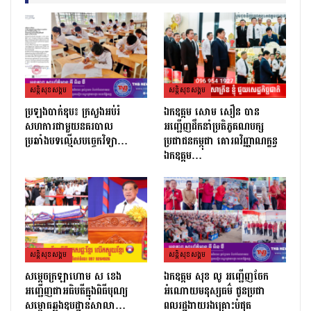
សន្តិសុខសង្គម
សន្តិសុខសង្គម
ប្រឡងបាក់ឌុប៖ ក្រសួងអប់រំ
ឯកឧត្តម សោម សឿន បាន
សហការជាមួយនគរបាល
អញ្ជើញដឹកនាំប្រតិភូគណបក្ស
ប្រឆាំងបទល្មើសបច្ចេកវិទ្យា…
ប្រជាជនកម្ពុជា គោរពវិញ្ញាណក្ខន្ធ
ឯកឧត្តម…
សន្តិសុខសង្គម
សន្តិសុខសង្គម
សម្ដេចក្រឡាហោម ស ខេង
ឯកឧត្តម សុខ លូ អញ្ជើញចែក
អញ្ជើញជាអធិបតីក្នុងពិធីបុណ្យ
អំណោយមនុស្សធម៌ ជូនប្រជា
សម្ពោធឆ្លងឧបដ្ឋានសាលា…
ពលរដ្ឋងាយរងគ្រោះបំផុត