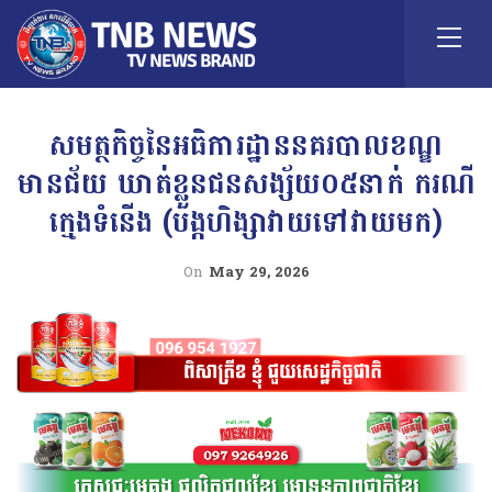
សមត្ថកិច្ចនៃអធិការដ្ឋាននគរបាលខណ្ឌ
មានជ័យ ឃាត់ខ្លួនជនសង្ស័យ០៥នាក់ ករណី
ក្មេងទំនេីង (បង្កហិង្សាវាយទៅវាយមក)
On
May 29, 2026