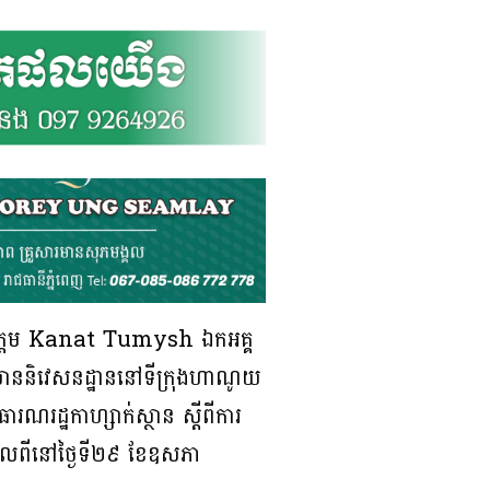
ង ឯកឧត្តម Kanat Tumysh ឯកអគ្គ
លមាននិវេសន​ដ្ឋាននៅទីក្រុងហាណូយ
ារណរដ្ឋកាហ្សាក់ស្ថាន ស្តីពីការ
ងកាលពីនៅថ្ងៃទី២៩ ខែឧសភា