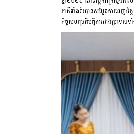
ឆ្នាំ២០២៦ នៅទីស្តីការក្រសួងការប
ភាគីទាំងពីរបានសម្តែងការពេញចិត្តចំ
កិច្ចសហប្រតិបត្តិការរវាងប្រទេស