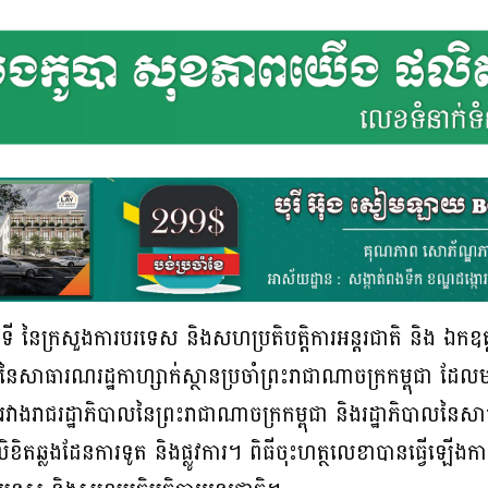
រស្តីទី នៃក្រសួងការបរទេស និងសហប្រតិបត្តិការអន្តរជាតិ និ
នៃសាធារណរដ្ឋ​កាហ្សាក់ស្ថានប្រចាំព្រះរាជាណាចក្រកម្ពុជា ដែ
រវាងរាជរដ្ឋាភិបាលនៃព្រះរាជាណាចក្រកម្ពុជា និងរដ្ឋាភិបាលនៃសាធ
លិខិតឆ្លងដែនការទូត និងផ្លូវការ។ ពិធីចុះហត្ថលេខាបានធ្វើឡើ