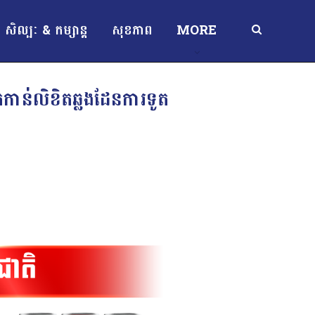
សិល្បៈ & កម្សាន្ត
សុខភាព
MORE
នកកាន់លិខិតឆ្លងដែនការទូត