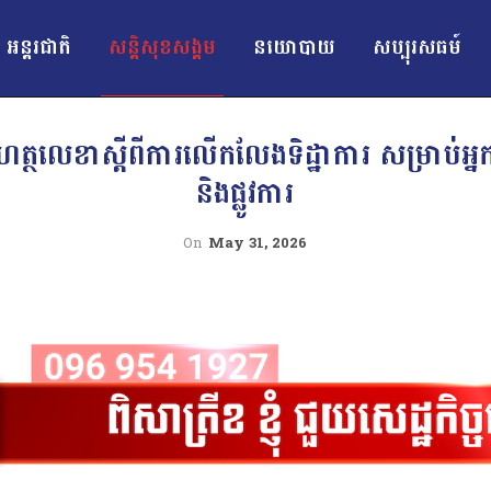
អន្ដរជាតិ
សន្តិសុខសង្គម
នយោបាយ
សប្បុរសធម៍
ុះហត្ថលេខាស្តីពីការលើកលែងទិដ្ឋាការ សម្រាប់​អ្
និងផ្លូវការ
On
May 31, 2026