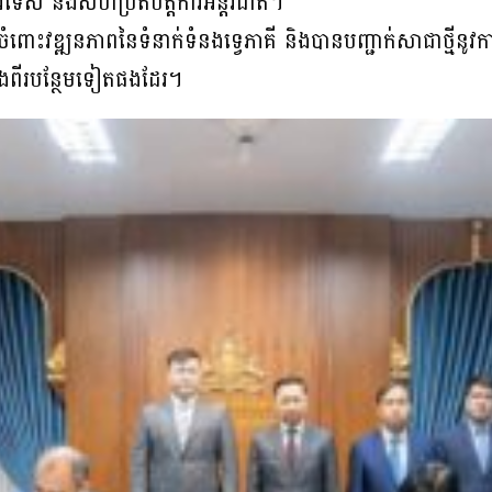
រទេស និងសហប្រតិបត្តិការអន្តរជាតិ។
ពោះវឌ្ឍនភាពនៃទំនាក់ទំនងទ្វេភាគី និងបានបញ្ជាក់សាជាថ្មីនូវការប្តេ
ទាំងពីរបន្ថែមទៀតផងដែរ។