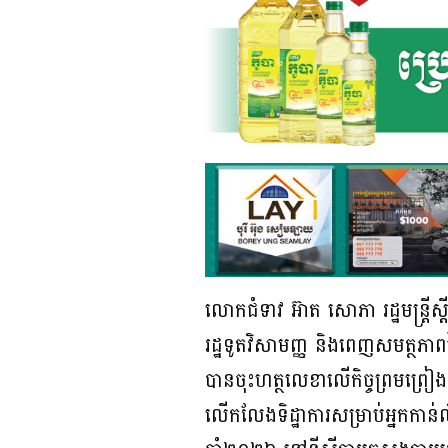
លោកជំទាវ អ៊ាត សោភា រដ្ឋមន្តី្
រដ្ឋទូតវិសាមញ្ញ និងពេញសមត្ថភាព
បានចុះហត្ថលេខាលើ​កិច្ចព្រមព្រៀង
លើកលែងទិដ្ឋាការសម្រាប់អ្នកកាន់