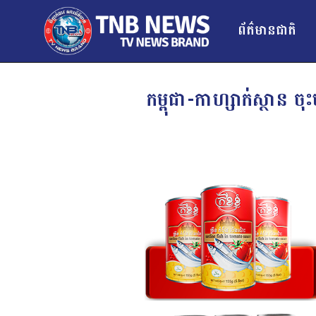
ព័ត៌មានជាតិ
កម្ពុជា-កាហ្សាក់ស្ថាន ច