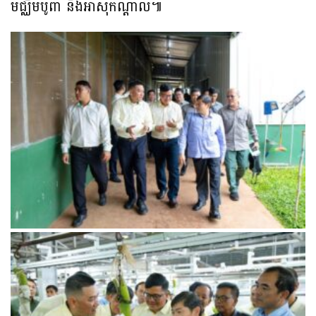
មជ្ឈិមបូព៌ា និងអាស៊ីកណ្តាល៕