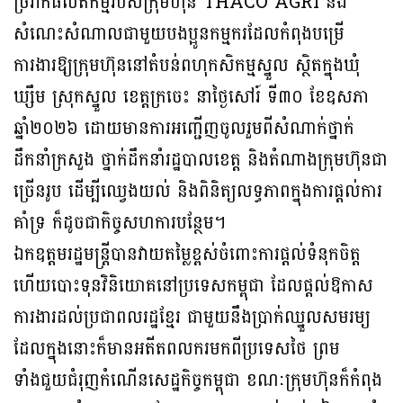
ច្រវាក់ផលិតកម្មរបស់ក្រុមហ៊ុន THACO AGRI និង
សំណេះសំណាលជាមួយបងប្អូនកម្មករដែលកំពុងបម្រើ
ការងារឱ្យក្រុមហ៊ុននៅតំបន់ពហុកសិកម្មស្នួល ស្ថិតក្នុងឃុំ
ឃ្សឹម ស្រុកស្នួល ខេត្តក្រចេះ នាថ្ងៃសៅរ៍ ទី៣០ ខែឧសភា
ឆ្នាំ២០២៦ ដោយមានការអញ្ជើញចូលរួមពីសំណាក់ថ្នាក់
ដឹកនាំក្រសួង ថ្នាក់ដឹកនាំរដ្ឋបាលខេត្ត និងតំណាងក្រុមហ៊ុនជា
ច្រើនរូប ដើម្បីឈ្វេងយល់ និងពិនិត្យលទ្ធភាពក្នុងការផ្តល់ការ
គាំទ្រ ក៏ដូចជាកិច្ចសហការបន្ថែម។
ឯកឧត្តមរដ្ឋមន្ត្រីបានវាយតម្លៃខ្ពស់ចំពោះការផ្តល់ទំនុកចិត្ត
ហើយបោះទុនវិនិយោគនៅប្រទេសកម្ពុជា ដែលផ្តល់ឱកាស
ការងារដល់ប្រជាពលរដ្ឋខ្មែរ ជាមួយនឹងប្រាក់ឈ្នួលសមរម្យ
ដែលក្នុងនោះក៏មានអតីតពលករមកពីប្រទេសថៃ ព្រម
ទាំងជួយជំរុញកំណើនសេដ្ឋកិច្ចកម្ពុជា ខណៈក្រុមហ៊ុនក៏កំពុង