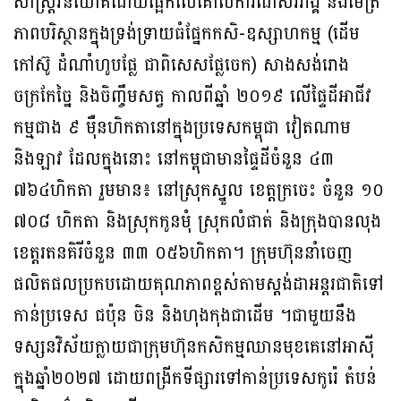
សាស្ត្រវិនិយោគដោយផ្អែកលើគោលការណ៍សរីរាង្គ និងមេត្រី
ភាពបរិស្ថានក្នុងទ្រង់ទ្រាយធំផ្នែកកសិ-ឧស្សាហកម្ម (ដើម
កៅស៊ូ ដំណាំហូបផ្លែ ជាពិសេសផ្លែចេក) សាងសង់រោង
ចក្រកែច្នៃ និងចិញ្ចឹមសត្វ កាលពីឆ្នាំ ២០១៩ លើផ្ទៃដីអាជីវ
កម្មជាង ៩ ម៉ឺនហិកតានៅក្នុងប្រទេសកម្ពុជា វៀតណាម
និងឡាវ ដែលក្នុងនោះ នៅកម្ពុជាមានផ្ទៃដីចំនួន ៤៣
៧៦៤ហិកតា រួមមាន៖ នៅស្រុកស្នួល ខេត្តក្រចេះ ចំនួន ១០
៧០៨ ហិកតា និងស្រុកកូនមុំ ស្រុកលំផាត់ និងក្រុងបានលុង
ខេត្តរតនគិរីចំនួន ៣៣ ០៥៦ហិកតា។ ក្រុមហ៊ុននាំចេញ
ផលិតផលប្រកបដោយគុណភាពខ្ពស់តាមស្តង់ដាអន្តរជាតិទៅ
កាន់ប្រទេស ជប៉ុន ចិន និងហុងកុងជាដើម ។ជាមួយនឹង
ទស្សនវិស័យក្លាយជាក្រុមហ៊ុនកសិកម្មឈានមុខគេនៅអាស៊ី
ក្នុងឆ្នាំ២០២៧ ដោយពង្រីកទីផ្សារទៅកាន់ប្រទេសកូរ៉េ តំបន់