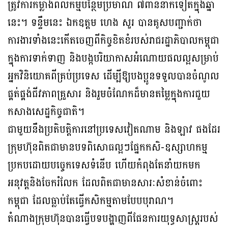
ត្រូវការកម្លាំងពលកម្មបន្ថែមប្រមាណ ៧ពាន់នាក់ទៀតក្នុងឆ្នាំ
នេះ។ ទន្ទឹមនេះ ឯកឧត្ដម ហេង សួរ បានគូសបញ្ជាក់ថា
ការងារទាំងនេះកើតចេញពីកិច្ចខិតខំរបស់រាជរដ្ឋាភិបាលកម្ពុជា
ក្នុងការទាក់ទាញ និងបង្កបរិយាកាសអំណោយផលល្អសម្រាប់
អ្នកវិនិយោគពីគ្រប់ប្រទេស ដើម្បីឱ្យបងប្អូនទទួលបានចំណូល
ផ្គត់ផ្គង់ជីវភាពគ្រួសារ និងរួមចំណែកដ៏មានតម្លៃក្នុងការជួយ
កសាងសេដ្ឋកិច្ចជាតិ។
ជាមួយនឹងប្រតិបត្តិការនៅប្រទេសវៀតណាម និងឡាវ ផងដែរ
ក្រុមហ៊ុនពិតជាមានបទពិសោធល្អៗផ្នែកកសិ-ឧស្សាហកម្ម
ប្រកបដោយបច្ចេកទេសទំនើប ហើយកំពុងតែនាំយកមក
អនុវត្តនិងចែករំលែក ដែលពិតជាមានសារៈសំខាន់ចំពោះ
កម្ពុជា ដែលធ្លាប់តែធ្វើកសិកម្មតាមបែបបុរាណ។
តំណាងក្រុមហ៊ុនបានធ្វើបទបង្ហាញពីផែនការយុទ្ធសាស្រ្តរបស់