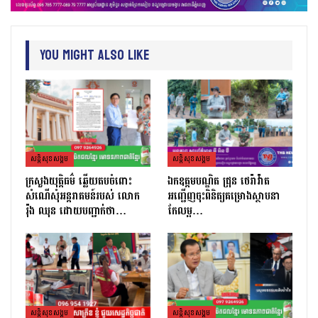
You Might Also Like
សន្តិសុខសង្គម
សន្តិសុខសង្គម
ក្រសួងយុត្តិធម៌ ឆ្លើយតបចំពោះ
ឯកឧត្តមបណ្ឌិត ជ្រុន ថេរ៉ាវ៉ាត
សំណើសុំអន្តរាគមន៍របស់ លោក
អញ្ជើញចុះពិនិត្យគម្រោងស្ថាបនា
រ៉ុង ឈុន ដោយបញ្ជាក់ថា…
កែលម្អ…
សន្តិសុខសង្គម
សន្តិសុខសង្គម