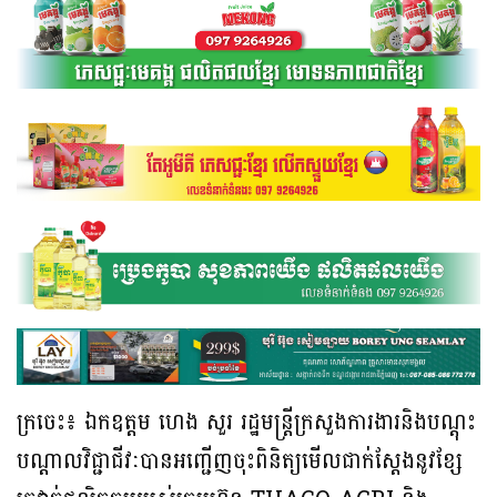
ក្រចេះ៖ ឯកឧត្តម ហេង សួរ រដ្ឋមន្ត្រីក្រសួងការងារនិងបណ្តុះ
បណ្តាលវិជ្ជាជីវៈបានអញ្ជើញចុះពិនិត្យមើលជាក់ស្តែងនូវខ្សែ