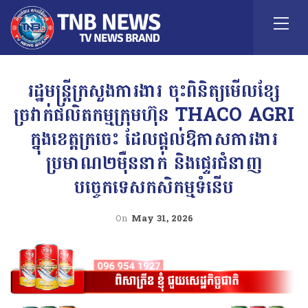
រដ្ឋមន្រ្ដីក្រសួងការងារ ចុះពិនិត្យមើលខ្សែ
ច្រវាក់ផលិតកម្មក្រុមហ៊ុន THACO AGRI
ក្នុងខេត្តក្រចេះ ដែលផ្តល់ឱកាសការងារ
ប្រមាណ២ម៉ឺននាក់ និងផ្ទេរជំនាញ
បច្ចេកទេសកសិកម្មទំនើប
On
May 31, 2026