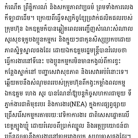
កំណើត ព្រឹត្តិការណ៍ និងសកម្មភាពវប្បធម៌ ព្រមទាំងការលេង
កីឡាជាដើម។ ក្រោយពីធ្វើទស្សកិច្ចខ្សែច្រវាក់ផលិតផលរបស់
ក្រុមហ៊ុន ឯកឧត្តមក៏បានឆ្លៀតពេលអញ្ជើញសំណេះសំណាល
សួរសុខទុក្ខបងប្អូនកម្មករ និងក្មួយៗជាកូនសិស្សប្រកបដោយ
ភាពស្និទ្ធស្នាលផងដែរ ដោយឯកឧត្តមរដ្ឋមន្រ្តីបានរំលេចថា
ធ្វើការងារនៅទីនេះ បងប្អូនកម្មករមិនមានកង្វល់ពីការខ្វះ
កន្លែងស្នាក់នៅ បញ្ហាសេវាសុខភាព និងសេវាអប់រំនោះទេ។
ឆ្លើយតបនឹងសំណូមពររបស់ក្រុមហ៊ុនពីកង្វះកម្លាំងពលកម្ម
ឯកឧត្តម ហេង សួរ បានណែនាំឱ្យបន្តកិច្ចសហការជាមួយ ទី
ភ្នាក់ងារជាតិមុខរបរ និងការងារ(NEA) ក្នុងការផ្សព្វផ្សាយ
ជ្រើសរើសកម្មករតាមរយៈវេទិកាការងារ ជាពិសេសផ្តោតលើ
ខេត្តត្បូងឃ្មុំ ដោយរំលេចពីប្រាក់ឈ្នួល និងអត្ថប្រយោជន៍ជា
ច្រើនដូចគ្នានឹងការងារនៅតាមរោងចក្រ សហគ្រាសផងដែរ។