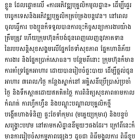
ខ្លួន ដែលផ្តោតលើ «ការអភិវឌ្ឍបុគ្គលិកមូលដ្ឋាន» ដើម្បីផ្ទេរ
បច្ចេកទេសនិងអភិវឌ្ឍបុគ្គលិកគ្រប់គ្រងបន្តវេន។ នៅពេល
ចូលធ្វើការ បងប្អូនក៏ទទួលបានការចុះកិច្ចសន្យាការងារយ៉ាង
ត្រឹមត្រូវ ហើយក្រុមហ៊ុនក៏បង់ជូនពេញលេញនូវភាគទាន
នៃរបបសន្តិសុខសង្គមលើផ្នែកថែទាំសុខភាព ផ្នែកហានិភ័យ
ការងារ និងផ្នែកប្រាក់សោធន។ បន្ថែមពីនោះ ក្រុមហ៊ុនក៏មាន
ការគាំទ្រផ្នែកអាហារ ដោយបានរៀបចំផ្ទះបាយ ដើម្បីផ្តល់ជូន
អាហារ ៣ពេល/ថ្ងៃ កន្លែងស្នាក់នៅ អគ្គិសនីប្រើប្រាស់ប្រចាំ
ថ្ងៃ និងទឹកស្អាតដោយឥតគិតថ្លៃ ការពិនិត្យសុខភាពតាមកាល
កំណត់ ការហ្វឹកហ្វឺន និងបណ្តុះបណ្តាលបុគ្គលិកថ្មី
បង្កើតហាងទំនិញ ផ្ទះថែទាំកុមារ (មត្តេយ្យកុមារ) និងបន្ទប់
សង្គ្រោះបឋម នៅតាមកសិដ្ឋាននីមួយៗផងដែរ។ ក្រៅពីនេះក៏
មានការរៀបចំសកម្មភាពផ្សេងៗ ដូចជា ពិធីមង្គលការ ពិធីខួប