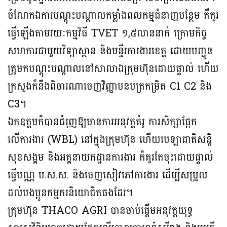
ចំណែកឯការបណ្តុះបណ្តាលកម្លាំងពលកម្មជំនាញបន្ថែម គឺគួរ
ធ្វើឡើងតាមរយៈកម្មវិធី TVET ១,៥លាននាក់ ក្រោមកិច្ច
សហការជាមួយវិទ្យាស្ថាន និងមន្ទីរការងារខេត្ត ដោយបញ្ជូន
គ្រូមកបណ្តុះបណ្តាលនៅសាលាឯក្រុមហ៊ុនដោយផ្ទាល់ ហើយ
ក្រសួងក៏នឹងពិចារណាចេញវិញ្ញាបនបត្រកម្រិត C1 C2 និង
C3។
ឯកឧត្តមក៏បានជំរុញឱ្យមានការអនុវត្តគំរូ ការសិក្សាផ្អែក
លើការងារ (WBL) នៅក្នុងក្រុមហ៊ុន ហើយបេឡាជាតិសន្តិ
សុខសង្គម និងអគ្គនាយកដ្ឋានការងារ ក៏គួរតែចុះដោយផ្ទាល់
ធ្វើបណ្ណ ប.ស.ស. និងចេញសៀវភៅការងារ ដើម្បីសម្រួល
ដល់បងប្អូនកម្មករនិយោជិតផងដែរ។
ក្រុមហ៊ុន THACO AGRI បានចាប់ផ្តើមអនុវត្តយុទ្ធ