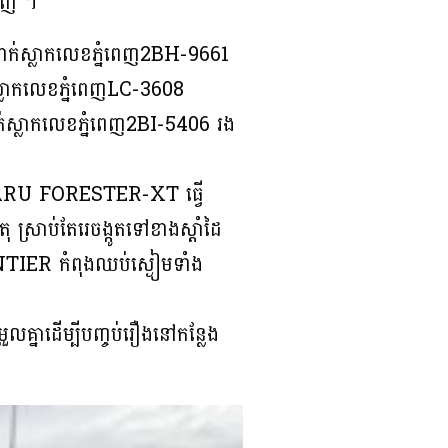
ំពេញ ។
់ស្លាកលេខភ្នំពេញ2BH-9661
់ស្លាកលេខភ្នំពេញLC-3608
ស្លាកលេខភ្នំពេញ2BI-5406 រង
SUBARU FORESTER-XT ធ្វើ
្រាប់តែរេចង្កូតទៅខាងស្ដាំដៃ
ONTIER កំពុងឈប់ស្ងៀមទាំង
លគ្នាដើម្បីបញ្ចប់រឿងនៅកន្លែង