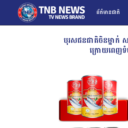
ព័ត៌មានជាតិ
បុរសជនជាតិចិនម្នាក់ ស
ក្រោយពេញទំហ