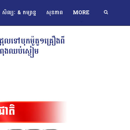
សិល្បៈ & កម្សាន្ត
សុខភាព
MORE
្រុលទៅបុកម៉ូតូ១គ្រឿងពី
ំពុងឈប់ស្ងៀម