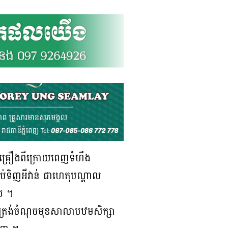
តូ១គ្រឿងពីក្រោយពេញទំហឹង
ប់ទិញអីវាន់ ជាហេតុបណ្ដាល
ើយ ។
 ត្រង់ចំណុចមុខសាលាបឋមសិក្សា