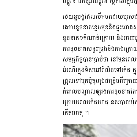
ជម្ពូវ័ន ជិតផ្សារជម្ពូវ័ន ស្ថិតនៅ
រថយន្តបង្កដែលបើកបរដោយបុរ
រងការខូចខាតខ្ទេចមុខនិងផ្ទុះពោ
ខូចខាត១កំណាត់ក្រោយ និងរថយន
ការខូចខាតសន្ទះទ្រុងនិងកាងក្រ
សមត្ថកិច្ចបានប្រាប់ថា នៅមុ
ដំណើរក្នុងទិសដៅពីលិចទៅកើត ក្
ជ្រុលទៅបុកម៉ូតូហុងដាឌ្រីមពី
កំរោលបណ្ដាលឲ្យរងការខូចខាតតែម
ក្រោយពេលកើតហេតុ នគរបាលប៉ុស្តិ៍
កើតហេតុ ៕