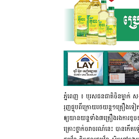
ភ្នំពេញ ៖ បុរសជនជាតិចិនម្នាក់ 
រុញផ្ទុបពីក្រោយរថយន្ត១គ្រឿងទ
ឲ្យយានយន្តទាំង៣គ្រឿងរងការខូច
គ្រោះថ្នាក់ចរាចរណ៍នេះ បានកើត