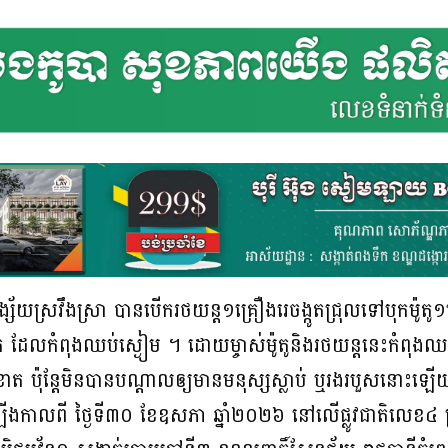
សង្ស័យស្រវឹងស្រា បានបើករថយន្ត១គ្រឿងរេចង្កូតជ្រុលទៅបុកម៉ូ
ៀត ដែលកំពុងឈប់ស្ងៀម ។ ដោយម្ចាស់ម៉ូតូនិងរថយន្តនេះកំពុងឈ
ខាត ប៉ុន្តែមិនបានបណ្ដាលឲ្យមានមនុស្សស្លាប់ ឬរងរបួសនោះឡ
ឡើងកាលពី ថ្ងៃទី៣០ ខែឧសភា ឆ្នាំ២០២៦ នៅលើផ្លូវជាតិលេខ៤