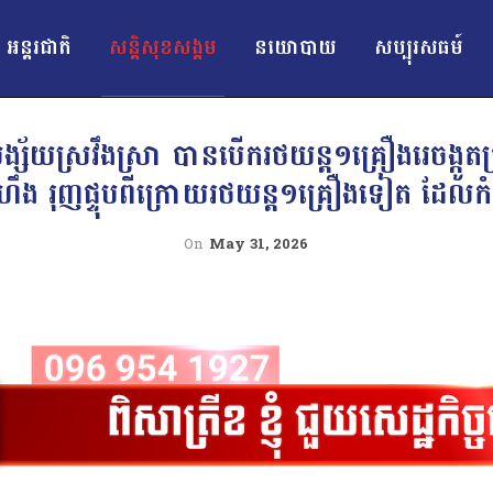
អន្ដរជាតិ
សន្តិសុខសង្គម
នយោបាយ
សប្បុរសធម៍
ង្ស័យស្រវឹងស្រា បានបើករថយន្ត១គ្រឿងរេចង្កូតជ
ឹង រុញផ្ទុបពីក្រោយរថយន្ត១គ្រឿងទៀត ដែលក
On
May 31, 2026