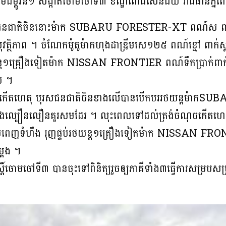
ក្នុងភូមិជម្ពូវ័ន១ សង្កាត់ចោមចៅទី៣ ខណ្ឌពោធិ៍សែនជ័យ រាជធានីភ្ន
សជនជាតិចិននោះម៉ាក SUBARU FORESTER-XT ពណ៍ស ពាក
ងសុវត្ថិភាព ។ ចំណែកម៉ូតូម៉ាកហុងដាឌ្រីមសេ១២៥ ពណ៍ខ្មៅ ពាក
្ត១គ្រឿងទៀតម៉ាក NISSAN FRONTIER ពណ៍ទឹកប្រាក់ពាក់
ោយ ។
នពេលកើតហេតុ បុរសជនជាតិចិនខាងលើបានបើកបររថយន្តម៉ាក
នុងល្បឿនលឿនគួរសមដែរ ។ លុះពេលទៅដល់ត្រង់ចំណុចកើតហេតុ ស
ក្រោយពេញទំហឹង រុញផ្ទប់រថយន្ត១គ្រឿងទៀតម៉ាក NISSAN FR
្ដង ។
ចោមចៅទី៣ បានចុះទៅពិនិត្យរួចឲ្យភាគីទាំង៣ធ្វើការសម្របសម្រួ