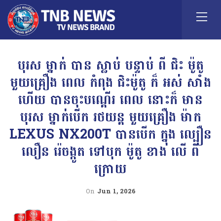
បុរស ម្នាក់ បាន ស្លាប់ បន្ទាប់ ពី ជិះ ម៉ូតូ
មួយគ្រឿង ពេល កំពុង ជិះម៉ូតូ ក៏ អស់ សាំង
ហេីយ បានចុះបណ្តេីរ ពេល នោះក៏ មាន
បុរស ម្នាក់បេីក រថយន្ត មួយគ្រឿង ម៉ាក
LEXUS NX200T បានបេីក ក្នុង ល្បឿន
លឿន រ៉េចង្កូត ទៅបុក ម៉ូតូ ខាង លេី ពី
ក្រោយ
On
Jun 1, 2026