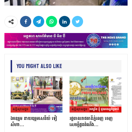
You Might Also Like
សន្តិសុខសង្គម
សន្តិសុខសង្គម
ឯកឧត្តម នាយឧត្តមសេនីយ៍ ទៀ
រដ្ឋបាលរាជធានីភ្នំពេញ ចេញ
សីហា…
សេចក្តីជូនដំណឹង…