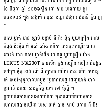
ភ្នំពេញៈ ហេតុការណ៍ នេះ បាន កេីត ឡើង កាលពីថ្ងៃ ទី ១
ខែ មិថុនា ឆ្នាំ ២០២៦ស្ថិត នៅ តាម បណ្ដោយ ផ្លូវ
លេខ១០៤ ក្នុង សង្កាត់ រលួស ខណ្ឌ ដង្កោ រាជធានី ភ្នំពេញ
។
បុរស ម្នាក់ បាន ស្លាប់ បន្ទាប់ ពី ជិះ ម៉ូតូ មួយគ្រឿង ពេល
កំពុង ជិះម៉ូតូ ក៏ អស់ សាំង ហេីយ បានចុះបណ្តេីរ ពេល
នោះក៏ មាន បុរស ម្នាក់បេីក រថយន្ត មួយគ្រឿង ម៉ាក
LEXUS NX200T បានបេីក ក្នុង ល្បឿន លឿន រ៉េចង្កូត
ទៅបុក ម៉ូតូ ខាង លេី ពី ក្រោយ ហើយ បាន បេីក រថយន្ត
រត់ គេចតែត្រូវបានបងប្អូន ប្រជាពលរដ្ឋ ដេញឃាត់ បាន
ប្រគល់ អោយ សមត្ថកិច្ច យក ទៅ ប៉ុស្តិ៍ ។
ប្រភពព័ត៌មានបានអោយដឹងថា មុនពេលកើតហេតុមាន
ប្រពលរដ្ឋបានឃើញ បុរស ម្នាក់ បាន ស្លាប់ បន្ទាប់ ពី ជិះ