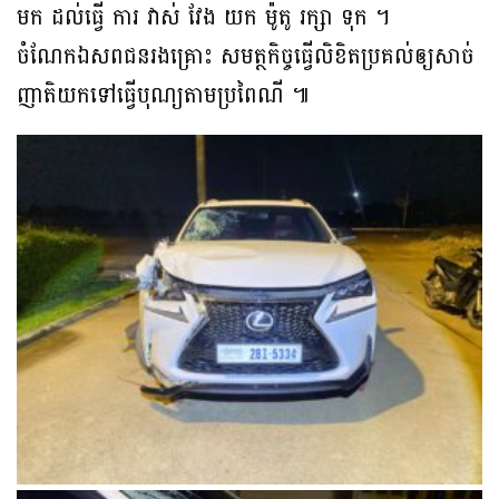
មក ដល់ធ្វេី ការ វាស់ វែង យក ម៉ូតូ រក្សា ទុក ។
ចំណែកឯសពជនរងគ្រោះ សមត្ថកិច្ចធ្វើលិខិតប្រគល់ឲ្យសាច់
ញាតិយកទៅធ្វើបុណ្យតាមប្រពៃណី ៕