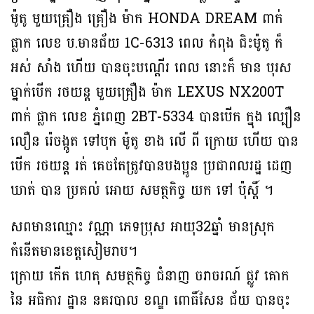
ម៉ូតូ មួយគ្រឿង គ្រឿង ម៉ាក HONDA DREAM ពាក់
ផ្លាក លេខ ប.មានជ័យ 1C-6313 ពេល កំពុង ជិះម៉ូតូ ក៏
អស់ សាំង ហេីយ បានចុះបណ្តេីរ ពេល នោះក៏ មាន បុរស
ម្នាក់បេីក រថយន្ត មួយគ្រឿង ម៉ាក LEXUS NX200T
ពាក់ ផ្លាក លេខ ភ្នំពេញ 2BT-5334 បានបេីក ក្នុង ល្បឿន
លឿន រ៉េចង្កូត ទៅបុក ម៉ូតូ ខាង លេី ពី ក្រោយ ហើយ បាន
បេីក រថយន្ត រត់ គេចតែត្រូវបានបងប្អូន ប្រជាពលរដ្ឋ ដេញ
ឃាត់ បាន ប្រគល់ អោយ សមត្ថកិច្ច យក ទៅ ប៉ុស្តិ៍ ។
សពមានឈ្មោះ វណ្ណា ភេទប្រុស អាយុ32ឆ្នាំ មានស្រុក
កំនើតមានខេត្តសៀមរាប។
ក្រោយ កេីត ហេតុ សមត្ថកិច្ច ជំនាញ ចរាចរណ៍ ផ្លូវ គោក
នៃ អធិការ ដ្ឋាន នគរបាល ខណ្ឌ ពោធិ៍សែន ជ័យ បានចុះ