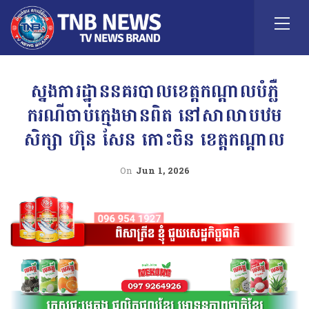
ស្នងការដ្ឋាននគរបាលខេត្តកណ្ដាលបំភ្លឺ
ករណីចាប់ក្មេងមានពិត នៅសាលាបឋម
សិក្សា ហ៊ុន សែន កោះចិន ខេត្តកណ្តាល
On
Jun 1, 2026