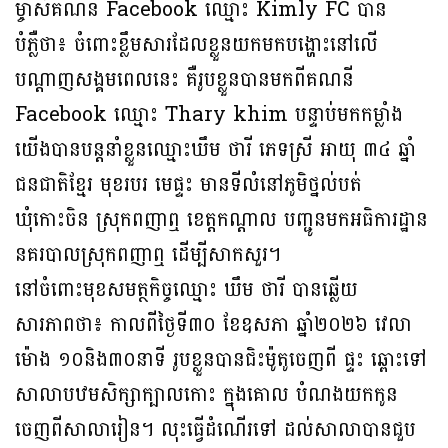
ម្ចាស់គណនី Facebook ឈ្មោះ Kimly FC បាន
បំភ្លឺថា៖ ចំពោះខ្លឹមសារដែលខ្លួនយកមកបង្ហោះនៅលើ
បណ្តាញសង្គមពេលនេះ គឺរូបខ្លួនបានមកពីគណនី
Facebook ឈ្មោះ Thary khim បន្ទាប់មកកម្លាំង
យើងបានបន្តនាំខ្លួនឈ្មោះឃឹម ថារី ភេទស្រី អាយុ ៣៤ ឆ្នាំ
ជនជាតិខ្មែរ មុខរបរ មេផ្ទះ មានទីលំនៅភូមិថ្នល់បត់
ឃុំកោះចិន ស្រុកពញាឮ ខេត្តកណ្តាល បញ្ជូនមកអធិការដ្ឋាន
នគរបាលស្រុកពញាឮ ដើម្បីសាកសួរ។
នៅចំពោះមុខសមត្ថកិច្ចឈ្មោះ ឃឹម ថារី បានឆ្លើយ
សារភាពថា៖ កាលពីថ្ងៃទី៣០ ខែឧសភា ឆ្នាំ២០២៦ វេលា
ម៉ោង ១០និង៣០នាទី រូបខ្លួនបានជិះម៉ូតូចេញពី ផ្ទះ ឆ្ពោះទៅ
សាលាបឋមសិក្សាក្បាលកោះ ក្នុងគោល បំណងយកកូន
ចេញពីសាលារៀន។ លុះធ្វើដំណើរទៅ ដល់សាលាបានជួប