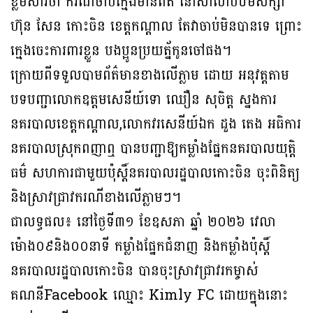
ខ្លឹមសារថា ករណីចាប់ក្មេងមានពិត នៅសាលាបឋមសិក្សា
ហ៊ុន សែន កោះចិន ខេត្តកណ្តាល តែវាចាប់មិនបានទេ ព្រោះ
ក្មេងចេះការពារខ្លួន បងប្អូនប្រយត្ន័កូនចៅផង។
ក្រោយពីទទួលបាមព័ត៌មានខាងលើភ្លាម ដោយ អនុវត្តតាម
បទបញ្ជាលោកឧត្តមសេនីយ៍ទោ ឈឿន សុចិត្ត ស្នងការ
នគរបាលខេត្តកណ្តាល,លោកវរសេនីយ៍ឯក ដួង តេង អធិការ
នគរបាលស្រុកពញាឮ បានបញ្ជាឱ្យកម្លាំងផ្នែកនគរបាលយុត្តិ
ធម៌ សហការជាមួយប៉ុស្ដិ៍នគរបាលរដ្ឋបាលកោះចិន ចុះពិនិត្យ
និងស្រាវជ្រាវករណីខាងលេីភ្លាមៗ។
ជាលទ្ធផល៖ នៅថ្ងៃទី៣១ ខែឧសភា ឆ្នាំ ២០២៦ វេលា
ម៉ោង០៩និង០០នាទី កម្លាំងផ្នែកជំនាញ និងកម្លាំងប៉ុស្ដិ៍
នគរបាលរដ្ឋបាលកោះចិន បានចុះស្រាវជ្រាវរកម្ចាស់
គណនីFacebook ឈ្មោះ Kimly FC ដោយក្នុងនោះ