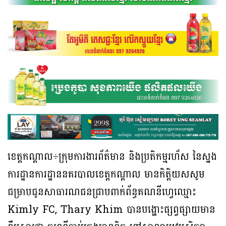
ខេត្តកណ្ដាល÷ក្រុមការងារព័ត៌មាន និងប្រតិកម្មរហ័ស នៃស្នង
ការដ្ឋានការដ្ឋាននគរបាលខេត្តកណ្តាល មានកិត្តិយសសូម
ជម្រាបជូនសាធារណជនជ្រាបពាក់ព័ន្ធគណនីហ្វេឈ្មោះ
Kimly FC, Thary Khim បានបង្ហោះផ្សព្វផ្សាយមាន