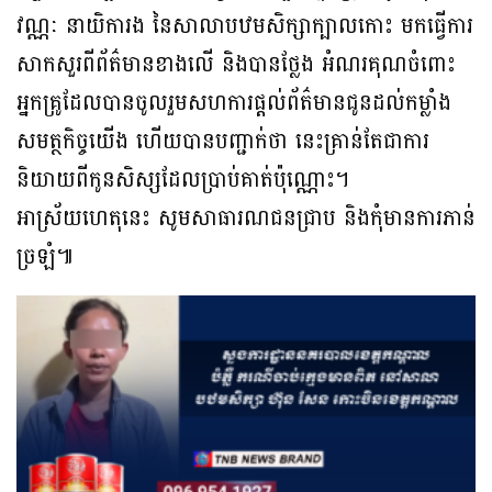
វណ្ណៈ នាយិការង នៃសាលាបឋមសិក្សាក្បាលកោះ មកធ្វើការ
សាកសួរពីព័ត៌មានខាងលើ និងបានថ្លែង អំណរគុណចំពោះ
អ្នកគ្រូដែលបានចូលរួមសហការផ្តល់ព័ត៌មានជូនដល់កម្លាំង
សមត្ថកិច្ចយើង ហើយបានបញ្ជាក់ថា នេះគ្រាន់តែជាការ
និយាយពីកូនសិស្សដែលប្រាប់គាត់ប៉ុណ្ណោះ។
អាស្រ័យហេតុនេះ សូមសាធារណជនជ្រាប និងកុំមានការភាន់
ច្រឡំ៕