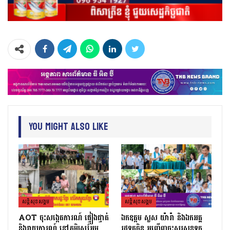
You Might Also Like
សន្តិសុខសង្គម
សន្តិសុខសង្គម
AOT ចុះសង្កេតការណ៍ ផ្ទៀងផ្ទាត់
ឯកឧត្តម សួស យ៉ារ៉ា និងឯកអគ្គ
និងរាយការណ៍ នៅភូមិស្រអែម
រដ្ឋទូតចិន អញ្ជើញចុះសួរសុខទុក្ខ…