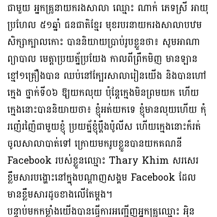
ជាមួយ អ្នកគ្រូនាយករងសាលា ឈ្មោះ ណាក់ ភេទស្រី អាយុ
ប្រហែល ៥១ឆ្នាំ ជនជាតិខ្មែរ មុខរបរនាយករងសាលាបឋម
សិក្សាក្បាលកោះ បាននិយាយប្រាប់រូបខ្លួនថា៖ សូមអាណា
ព្យាបាល មេត្តាប្រយត្ន័ប្រយែង កាលពីព្រឹកមិញ មានឡាន
ខ្មៅ១គ្រឿងបាន ឈប់នៅក្បែរសាលារៀនយើង និងបានហៅ
ក្មេង ថ្នាក់ទី០៦ ឱ្យយកលុយ ប៉ុន្តែក្មេងមិនព្រមយក ហើយ
ក្មេងនោះបាននិយាយថា៖ ខ្ញុំអត់យកទេ ខ្ញុំមានលុយហើយ កុំ
រញ៉េរញ៉ៃជាមួយខ្ញុំ ប្រយត្ន័ខ្ញុំប្តឹងប៉ូលីស ហើយក្មេងនោះក៏រត់
ចូលសាលាបាត់ទៅ ក្រោយមករូបខ្លួនបានយកគណនី
Facebook របស់ខ្លួនឈ្មោះ Thary Khim សរសេរ
ខ្លឹមសារបង្ហោះនៅក្នុងបណ្តាញសង្គម Facebook ដែល
មានខ្លឹមសារដូចខាងលើតែម្តង។
បន្ទាប់មកកម្លាំងយើងបានធ្វើការអញ្ជើញអ្នកគ្រូឈ្មោះ អ៉ិន